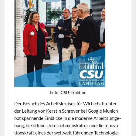
Foto: CSU-Frak­tion
Der Besuch des Arbeit­skreis­es für Wirtschaft unter
der Leitung von Ker­stin Schrey­er bei Google Munich
bot span­nende Ein­blicke in die mod­erne Arbeit­sumge­
bung, die offene Unternehmen­skul­tur und die Inno­va­
tion­skraft eines der weltweit führen­den Tech­nolo­gie­