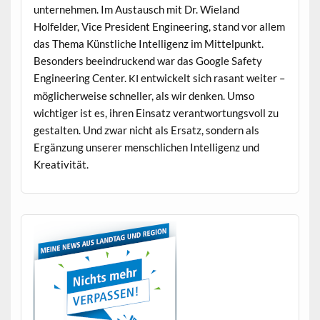
un­ternehmen. Im Aus­tausch mit Dr. Wieland
Holfelder, Vice Pres­i­dent Engi­neer­ing, stand vor allem
das The­ma Kün­stliche Intel­li­genz im Mit­telpunkt.
Beson­ders beein­druck­end war das Google Safe­ty
Engi­neer­ing Cen­ter.
entwick­elt sich ras­ant weit­er –
KI
möglicher­weise schneller, als wir denken. Umso
wichtiger ist es, ihren Ein­satz ver­ant­wor­tungsvoll zu
gestal­ten. Und zwar nicht als Ersatz, son­dern als
Ergänzung unser­er men­schlichen Intel­li­genz und
Kreativität.