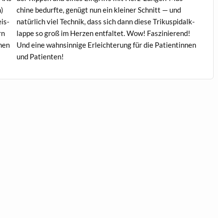
h)
chine bedurfte, genügt nun ein klein­er Schnitt — und
is­
natür­lich viel Tech­nik, dass sich dann diese Trikus­p­i­dalk­
rn
lappe so groß im Herzen ent­fal­tet. Wow! Faszinierend!
inen
Und eine wahnsin­nige Erle­ichterung für die Pati­entin­nen
und Patienten!