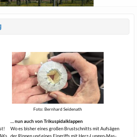
g
Foto: Bern­hard Seidenath
… nun auch von Trikuspidalklappen
st!
Wo es bish­er eines großen Brustschnitts mit Auf­sä­gen
 AKs
der Rip­pen und eines Ein­griffs mit Herz-Lun­gen-Mas­