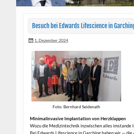
Besuch bei Edwards Lifescience in Garchin
1. Dezember 2024
Foto: Bern­hard Seidenath
Min­i­ma­l­in­va­sive Implan­ta­tion von Herzklappen
Wozu die Medi­z­in­tech­nik inzwis­chen alles imstande i
Bei Edwards Life­science in Garch­ing haben wir — die