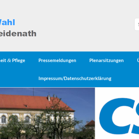
heit
&
Pflege
Pressemeldungen
Plenarsitzungen
Impressum/Datenschutzerklärung