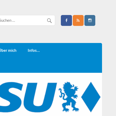
Über mich
Infos…