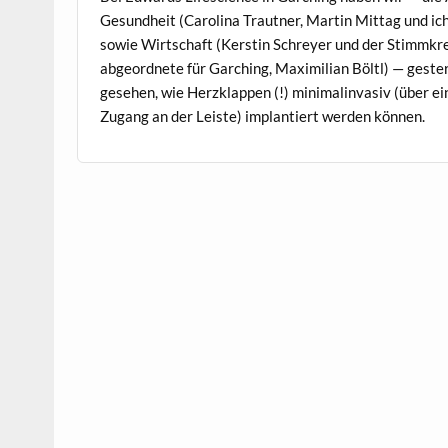
Gesund­heit (Car­oli­na Traut­ner, Mar­tin Mit­tag und ic
sowie Wirtschaft (Ker­stin Schrey­er und der Stimmkre
ab­ge­ord­nete für Garch­ing, Max­i­m­il­ian Böltl) — geste
gese­hen, wie Herzk­lap­pen (!) min­i­ma­l­in­va­siv (über e
Zugang an der Leiste) implantiert wer­den können.