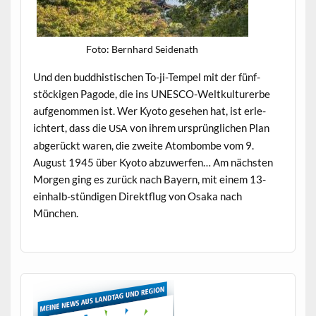
Foto: Bern­hard Seidenath
Und den bud­dhis­tis­chen To-ji-Tem­pel mit der fün­f­
stöck­i­gen Pagode, die ins UNESCO-Weltkul­turerbe
aufgenom­men ist. Wer Kyoto gese­hen hat, ist erle­
ichtert, dass die
von ihrem ursprünglichen Plan
USA
abgerückt waren, die zweite Atom­bombe vom 9.
August 1945 über Kyoto abzuw­er­fen… Am näch­sten
Mor­gen ging es zurück nach Bay­ern, mit einem 13-
ein­halb-stündi­gen Direk­t­flug von Osa­ka nach
München.