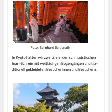
Foto: Bern­hard Seidenath
In Kyoto hat­ten wir zwei Ziele: den schin­tois­tis­chen
Inari-Schrein mit weitläu­fi­gen Bogengän­gen und tra­
di­tionell gek­lei­de­ten Besucherin­nen und Besuchern.