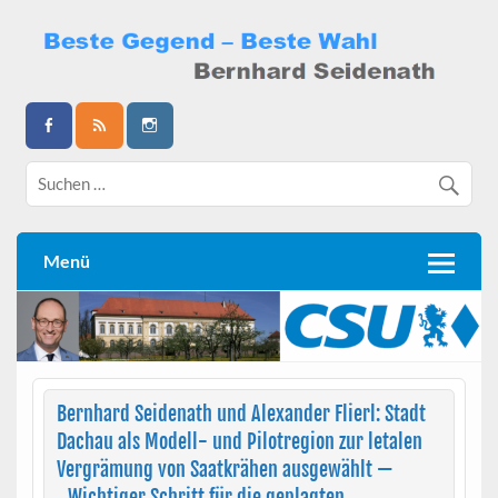
Skip
to
content
Bernhard Seidenath
Menü
Bernhard Seidenath und Alexander Flierl: Stadt
Dachau als Modell- und Pilotregion zur letalen
Vergrämung von Saatkrähen ausgewählt —
„Wichtiger Schritt für die geplagten