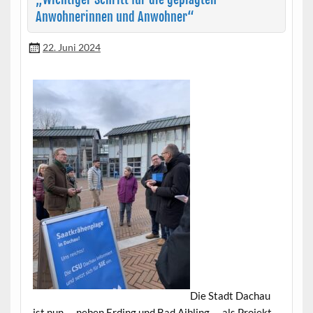
Anwohnerinnen und Anwohner“
22. Juni 2024
Die Stadt Dachau
ist nun — neben Erd­ing und Bad Aib­ling — als Pro­jek­t­