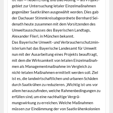
ge­bi­et zur Unter­suchung letaler Einzel­maß­nah­men
gegenüber Saatkrähen aus­gewählt wor­den. Dies gab
der Dachauer Stimmkreis­ab­ge­ord­nete Bern­hard Sei­
de­nath heute zusam­men mit dem Vor­sitzen­den des
Umweltauss­chuss­es des Bay­erischen Land­tags,
Alexan­der Flierl, in München bekannt.
Das Bay­erische Umwelt- und Ver­brauch­er­schutzmin­
is­teri­um hat das Bay­erische Lan­desamt für Umwelt
nun mit der Ausar­beitung eines Pro­jek­ts beauf­tragt,
mit dem die Wirk­samkeit von letal­en Einzel­maß­nah­
men als Man­age­ment­maß­nahme im Ver­gle­ich zu
nicht-letal­en Maß­nah­men ermit­telt wer­den soll. Ziel
ist es, die land­wirtschaftlichen und urba­nen Schä­den
durch Saatkrähen zu reduzieren. „Wichtig ist uns vor
allem her­auszufind­en, welche Rah­menbe­din­gun­gen zu
erfüllen sind, um eine nach­haltige Ver­grä­
mungswirkung zu erre­ichen. Welche Maß­nah­men
müssen zur Eindäm­mung der von Saatkrähenkolonien