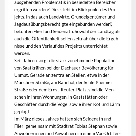
aus­ge­hen­den Prob­lematik in besiedel­ten Bere­ichen
ergrif­f­en wer­den? Dies ste­ht im Blick­punkt des Pro­
jek­ts, in das auch Land­wirte, Grun­deigen­tümer und
Jag­dausübungs­berechtigte einge­bun­den wer­den“,
beton­ten Flierl und Sei­de­nath. Sowohl der Land­tag als
auch die Öffentlichkeit sollen zeit­nah über die Ergeb­
nisse und den Ver­lauf des Pro­jek­ts unter­richtet
werden.
Seit Jahren sorgt die stark zunehmende Pop­u­la­tion
von Saatkrähen bei der Dachauer Bevölkerung für
Unmut. Ger­ade an zen­tralen Stellen, etwa in der
Münch­n­er Straße, am Bahn­hof, der Schleißheimer
Straße oder dem Ernst-Reuter-Platz, sind die Men­
schen in ihren Woh­nun­gen, in Gast­stät­ten oder
Geschäften durch die Vögel sowie ihren Kot und Lärm
geplagt.
Im März dieses Jahres hat­ten sich Sei­de­nath und
Flierl gemein­sam mit Stad­trat Tobias Stephan sowie
Anwohner­in­nen und Anwohn­ern in einem Vor-Ort Ter­