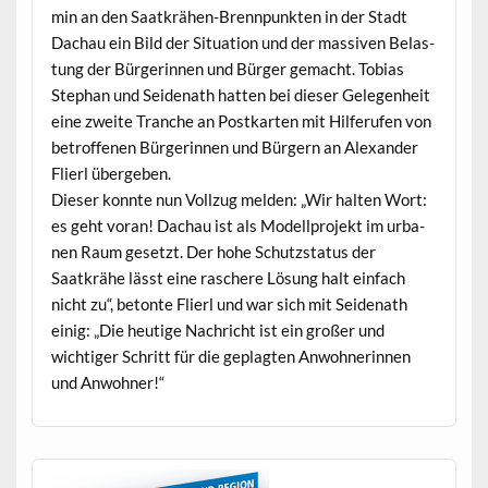
min an den Saatkrähen-Bren­npunk­ten in der Stadt
Dachau ein Bild der Sit­u­a­tion und der mas­siv­en Belas­
tung der Bürg­erin­nen und Bürg­er gemacht. Tobias
Stephan und Sei­de­nath hat­ten bei dieser Gele­gen­heit
eine zweite Tranche an Postkarten mit Hil­fer­ufen von
betrof­fe­nen Bürg­erin­nen und Bürg­ern an Alexan­der
Flierl übergeben.
Dieser kon­nte nun Vol­lzug melden: „Wir hal­ten Wort:
es geht voran! Dachau ist als Mod­ell­pro­jekt im urba­
nen Raum geset­zt. Der hohe Schutzs­ta­tus der
Saatkrähe lässt eine raschere Lösung halt ein­fach
nicht zu“, betonte Flierl und war sich mit Sei­de­nath
einig: „Die heutige Nachricht ist ein großer und
wichtiger Schritt für die geplagten Anwohner­in­nen
und Anwohner!“