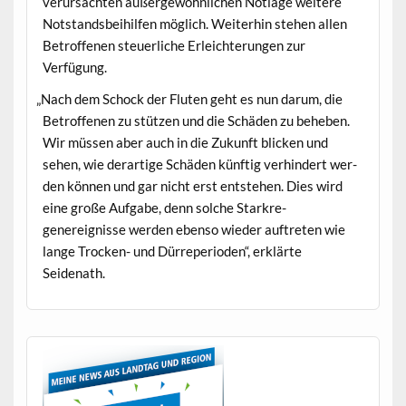
verur­sacht­en außergewöhn­lichen Not­lage weit­ere
Not­stands­bei­hil­fen möglich. Weit­er­hin ste­hen allen
Betrof­fe­nen steuer­liche Erle­ichterun­gen zur
Verfügung.
„
Nach dem Schock der Fluten geht es nun darum, die
Betrof­fe­nen zu stützen und die Schä­den zu beheben.
Wir müssen aber auch in die Zukun­ft blick­en und
sehen, wie der­ar­tige Schä­den kün­ftig ver­hin­dert wer­
den kön­nen und gar nicht erst entste­hen. Dies wird
eine große Auf­gabe, denn solche Starkre­
genereignisse wer­den eben­so wieder auftreten wie
lange Trock­en- und Dür­repe­ri­o­den“, erk­lärte
Seidenath.