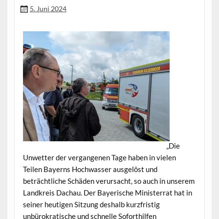
5. Juni 2024
„
Die
Unwet­ter der ver­gan­genen Tage haben in vie­len
Teilen Bay­erns Hochwass­er aus­gelöst und
beträchtliche Schä­den verur­sacht, so auch in unserem
Land­kreis Dachau. Der Bay­erische Min­is­ter­rat hat in
sein­er heuti­gen Sitzung deshalb kurzfristig
unbürokratis­che und schnelle Soforthil­fen