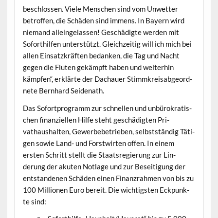
beschlossen. Viele Men­schen sind vom Unwet­ter
betrof­fen, die Schä­den sind immens. In Bay­ern wird
nie­mand allein­ge­lassen! Geschädigte wer­den mit
Soforthil­fen unter­stützt. Gle­ichzeit­ig will ich mich bei
allen Ein­satzkräften bedanken, die Tag und Nacht
gegen die Fluten gekämpft haben und weit­er­hin
kämpfen“, erk­lärte der Dachauer Stimmkreis­ab­ge­ord­
nete Bern­hard Seidenath.
Das Sofort­pro­gramm zur schnellen und unbürokratis­
chen finanziellen Hil­fe ste­ht geschädigten Pri­
vathaushal­ten, Gewer­be­be­trieben, selb­st­ständig Täti­
gen sowie Land- und Forstwirten offen. In einem
ersten Schritt stellt die Staat­sregierung zur Lin­
derung der akuten Not­lage und zur Besei­t­i­gung der
ent­stande­nen Schä­den einen Finanzrah­men von bis zu
100 Mil­lio­nen Euro bere­it. Die wichtig­sten Eck­punk­
te sind: