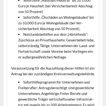
Soforthil­fe „Haushalt/Hausrat“ bis zu 5.000
Euro je Haushalt (bei Ver­sicherbarkeit Abschlag
von 50 Prozent)
Soforthil­fe „Ölschä­den an Wohnge­bäu­den“ bis
zu 10.000 Euro je Wohnge­bäude (bei Ver­
sicherbarkeit Abschlag von 50 Prozent),
Not­stands­bei­hil­fen aus dem „Härte­fonds“:
Zuschüsse an Pri­vathaushalte, Gewer­be­be­triebe,
selb­st­ständig Tätige, Unternehmen der Land- und
Fortwirtschaft sowie Vere­ine beim Vor­liegen ein­
er außergewöhn­lichen Notlage.
Voraus­set­zung für die Auszahlung dieser Hil­fen ist ein
Antrag bei der zuständi­gen Kreisverwaltungsbehörde.
Soforthil­fe­pro­gramm für Unternehmen und
Freiberu­fler: Antrags­berechtigt sind gewerbliche
Unternehmen, Ange­hörige Freier Berufe und
gewerbliche Träger wirtschaft­sna­her Infra­struk­
tur mit jew­eils bis zu 500 Arbeit­nehmern. Es wird