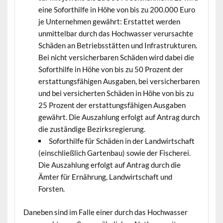
eine Soforthil­fe in Höhe von bis zu 200.000 Euro
je Unternehmen gewährt: Erstat­tet wer­den
unmit­tel­bar durch das Hochwass­er verur­sachte
Schä­den an Betrieb­sstät­ten und Infra­struk­turen.
Bei nicht ver­sicherbaren Schä­den wird dabei die
Soforthil­fe in Höhe von bis zu 50 Prozent der
erstat­tungs­fähi­gen Aus­gaben, bei ver­sicherbaren
und bei ver­sicherten Schä­den in Höhe von bis zu
25 Prozent der erstat­tungs­fähi­gen Aus­gaben
gewährt. Die Auszahlung erfol­gt auf Antrag durch
die zuständi­ge Bezirksregierung.
Soforthil­fe für Schä­den in der Land­wirtschaft
(ein­schließlich Garten­bau) sowie der Fis­cherei.
Die Auszahlung erfol­gt auf Antrag durch die
Ämter für Ernährung, Land­wirtschaft und
Forsten.
Daneben sind im Falle ein­er durch das Hochwass­er