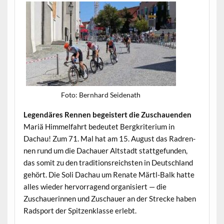
Foto: Bern­hard Seidenath
Leg­endäres Ren­nen begeis­tert die Zuschauenden
Mar­iä Him­melfahrt bedeutet Bergkri­teri­um in
Dachau! Zum 71. Mal hat am 15. August das Radren­
nen rund um die Dachauer Alt­stadt stattge­fun­den,
das somit zu den tra­di­tion­sre­ich­sten in Deutsch­land
gehört. Die Soli Dachau um Renate Märtl-Balk hat­te
alles wieder her­vor­ra­gend organ­isiert — die
Zuschauerin­nen und Zuschauer an der Strecke haben
Rad­sport der Spitzen­klasse erlebt.