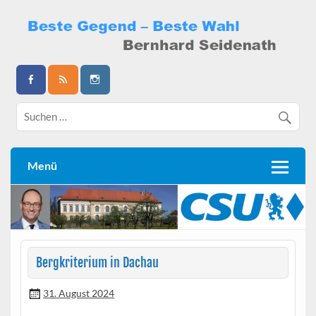
Skip
to
content
Bernhard Seidenath
Menü
Bergkriterium in Dachau
31. August 2024