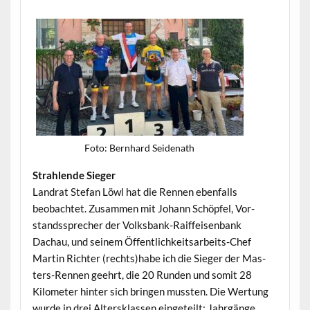
Foto: Bern­hard Seidenath
Strahlende Sieger
Lan­drat Ste­fan Löwl hat die Ren­nen eben­falls
beobachtet. Zusam­men mit Johann Schöpfel, Vor­
standssprech­er der Volks­bank-Raif­feisen­bank
Dachau, und seinem Öffentlichkeit­sar­beits-Chef
Mar­tin Richter (rechts)habe ich die Sieger der Mas­
ters-Ren­nen geehrt, die 20 Run­den und somit 28
Kilo­me­ter hin­ter sich brin­gen mussten. Die Wer­tung
wurde in drei Alter­sklassen eingeteilt: Jahrgänge