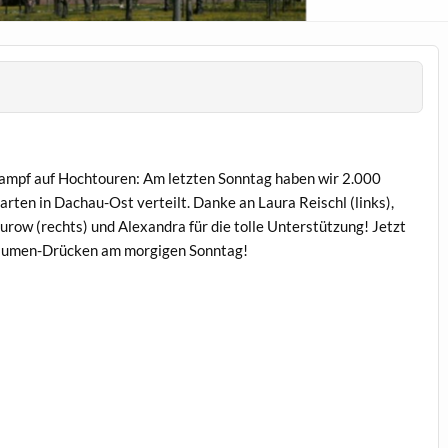
ampf auf Hoch­touren: Am let­zten Son­ntag haben wir 2.000
rten in Dachau-Ost verteilt. Danke an Lau­ra Reis­chl (links),
hurow (rechts) und Alexan­dra für die tolle Unter­stützung! Jet­zt
au­men-Drück­en am morgi­gen Sonntag!