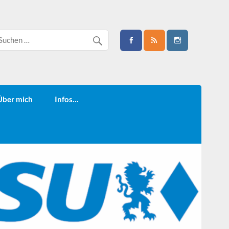
Über mich
Infos…