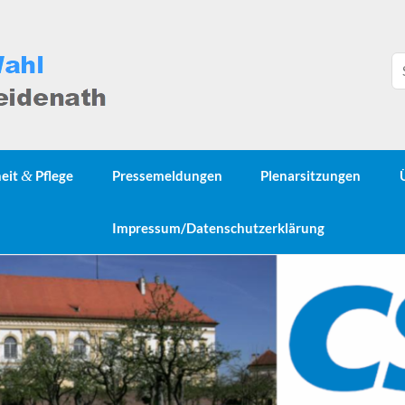
heit
&
Pflege
Pressemeldungen
Plenarsitzungen
Impressum/Datenschutzerklärung