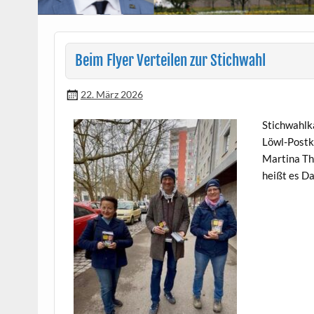
Beim Flyer Verteilen zur Stichwahl
22. März 2026
Stich­wahlk
Löwl-Postka
Mar­ti­na T
heißt es D