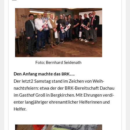
Foto; Bern­hard Seidenath
Den Anfang machte das
.….
BRK
Der letzt2 Sam­stag stand im Zeichen von Wei­h­
nachts­feiern: etwa der der BRK-Bere­itschaft Dachau
im Gasthof Groß in Bergkirchen. Mit Ehrun­gen ver­di­
en­ter langjähriger ehre­namtlich­er Helferin­nen und
Helfer.