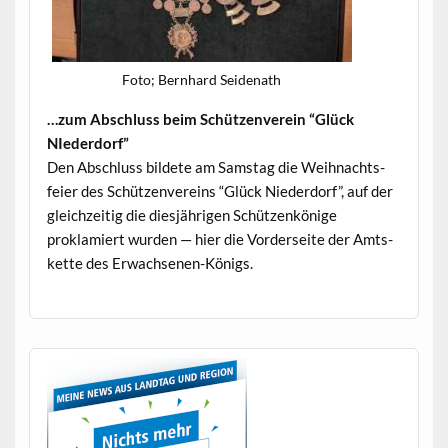
Foto; Bern­hard Seidenath
…zum Abschluss beim Schützen­vere­in “Glück
NIederdorf”
Den Abschluss bildete am Sam­stag die Wei­h­nachts­
feier des Schützen­vere­ins “Glück Nieder­dorf”, auf der
gle­ichzeit­ig die diesjähri­gen Schützenkönige
proklamiert wur­den — hier die Vorder­seite der Amts­
kette des Erwachsenen-Königs.