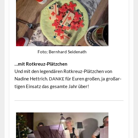
Foto; Bern­hard Seidenath
…mit Rotkreuz-Plätzchen
Und mit den leg­endären Rotkreuz-Plätzchen von
Nadine Het­trich.
für Euren großen, ja großar­
DANKE
ti­gen Ein­satz das gesamte Jahr über!