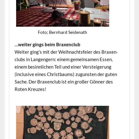
Foto; Bern­hard Seidenath
…weit­er gings beim Braxenclub
Weit­er ging’s mit der Wei­h­nachts­feier des Brax­en­
clubs in Lan­gengern: einem gemein­samen Essen,
einem besinnlichen Teil und ein­er Ver­steigerung
(inclu­sive eines Christ­baums) zugun­sten der guten
Sache. Der Brax­en­club ist ein großer Gön­ner des
Roten Kreuzes!