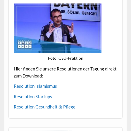
Foto: CSU-Frak­tion
Hier find­en Sie unsere Res­o­lu­tio­nen der Tagung direkt
zum Download:
Res­o­lu­tion Islamismus
Res­o­lu­tion Startups
Res­o­lu­tion Gesund­heit
&
Pflege