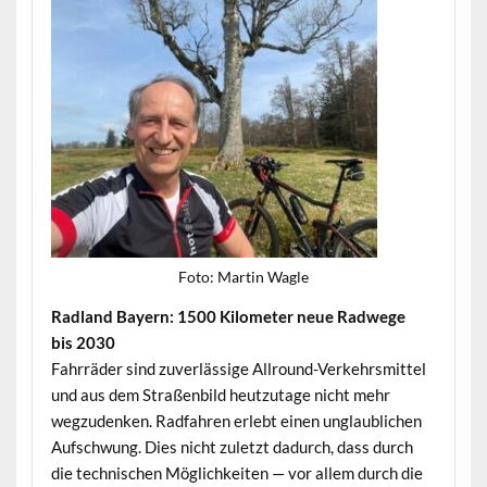
Foto: Mar­tin Wagle
Rad­land Bay­ern: 1500 Kilo­me­ter neue Rad­wege
bis 2030
Fahrräder sind zuver­läs­sige All­round-Verkehrsmit­tel
und aus dem Straßen­bild heutzu­tage nicht mehr
wegzu­denken. Rad­fahren erlebt einen unglaublichen
Auf­schwung. Dies nicht zulet­zt dadurch, dass durch
die tech­nis­chen Möglichkeit­en — vor allem durch die