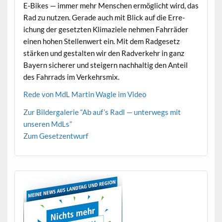
E‑Bikes — immer mehr Men­schen ermöglicht wird, das
Rad zu nutzen. Ger­ade auch mit Blick auf die Erre­
ichung der geset­zten Kli­maziele nehmen Fahrräder
einen hohen Stel­len­wert ein. Mit dem Radge­setz
stärken und gestal­ten wir den Rad­verkehr in ganz
Bay­ern sicher­er und steigern nach­haltig den Anteil
des Fahrrads im Verkehrsmix.
Rede von MdL Mar­tin Wagle im Video
Zur Bilder­ga­lerie “Ab auf’s Radl — unter­wegs mit
unseren MdLs”
Zum Geset­zen­twurf