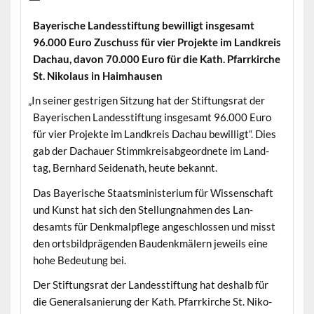
Bay­erische Lan­dess­tiftung bewil­ligt ins­ge­samt
96.000 Euro Zuschuss für vier Pro­jek­te im Land­kreis
Dachau, davon 70.000 Euro für die Kath. Pfar­rkirche
St. Niko­laus in Haimhausen
„
In sein­er gestri­gen Sitzung hat der Stiftungsrat der
Bay­erischen Lan­dess­tiftung ins­ge­samt 96.000 Euro
für vier Pro­jek­te im Land­kreis Dachau bewil­ligt“. Dies
gab der Dachauer Stimmkreis­ab­ge­ord­nete im Land­
tag, Bern­hard Sei­de­nath, heute bekannt.
Das Bay­erische Staatsmin­is­teri­um für Wis­senschaft
und Kun­st hat sich den Stel­lung­nah­men des Lan­
desamts für Denkmalpflege angeschlossen und misst
den orts­bild­prä­gen­den Bau­denkmälern jew­eils eine
hohe Bedeu­tung bei.
Der Stiftungsrat der Lan­dess­tiftung hat deshalb für
die Gen­er­al­sanierung der Kath. Pfar­rkirche St. Niko­