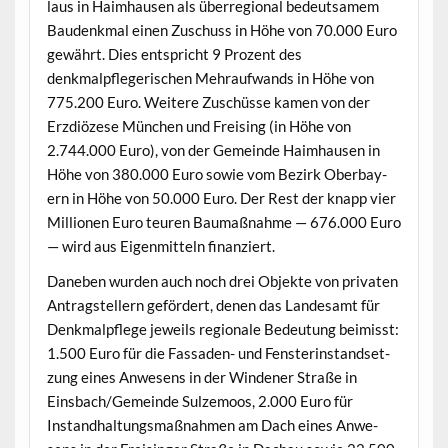
laus in Haimhausen als über­re­gion­al bedeut­samem
Bau­denkmal einen Zuschuss in Höhe von 70.000 Euro
gewährt. Dies entspricht 9 Prozent des
denkmalpflegerischen Mehraufwands in Höhe von
775.200 Euro. Weit­ere Zuschüsse kamen von der
Erzdiözese München und Freis­ing (in Höhe von
2.744.000 Euro), von der Gemeinde Haimhausen in
Höhe von 380.000 Euro sowie vom Bezirk Ober­bay­
ern in Höhe von 50.000 Euro. Der Rest der knapp vier
Mil­lio­nen Euro teuren Bau­maß­nahme — 676.000 Euro
— wird aus Eigen­mit­teln finanziert.
Daneben wur­den auch noch drei Objek­te von pri­vat­en
Antrag­stellern gefördert, denen das Lan­desamt für
Denkmalpflege jew­eils regionale Bedeu­tung beimisst:
1.500 Euro für die Fas­saden- und Fen­sterin­stand­set­
zung eines Anwe­sens in der Winden­er Straße in
Einsbach/Gemeinde Sulze­moos, 2.000 Euro für
Instand­hal­tungs­maß­nah­men am Dach eines Anwe­