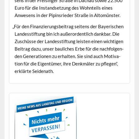
sens in der Freisinger Straße in Dachau sowie 22.500
Euro für die Instand­set­zung des Wohn­teils eines
Anwe­sens in der Pip­in­srieder Straße in Altomünster.
„
Für den Finanzierungs­beitrag seit­ens der Bay­erischen
Lan­dess­tiftung bin ich außeror­dentlich dankbar. Die
Zuschüsse der Lan­dess­tiftung leis­ten einen wichti­gen
Beitrag dazu, unser baulich­es Erbe für die nach­fol­gen­
den Gen­er­a­tio­nen zu erhal­ten. Sie sind auch Moti­va­
tion für die Eigen­tümer, ihre Denkmäler zu pfle­gen“,
erk­lärte Seidenath.