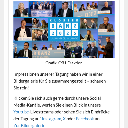
Grafik: CSU-Frak­tion
Impres­sio­nen unser­er Tagung haben wir in ein­er
Bilder­ga­lerie für Sie zusam­mengestellt – schauen
Sie rein!
Klick­en Sie sich auch gerne durch unsere Social
Media-Kanäle, wer­fen Sie einen Blick in unsere
Youtube
-Livestreams oder sehen Sie sich Ein­drücke
der Tagung auf
Insta­gram
,
X
oder
Face­book
an.
Zur Bilder­ga­lerie