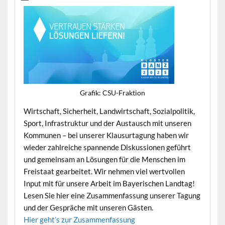
Grafik: CSU-Frak­tion
Wirtschaft, Sicher­heit, Land­wirtschaft, Sozialpoli­tik,
Sport, Infra­struk­tur und der Aus­tausch mit unseren
Kom­munen – bei unser­er Klausurta­gung haben wir
wieder zahlre­iche span­nende Diskus­sio­nen geführt
und gemein­sam an Lösun­gen für die Men­schen im
Freis­taat gear­beit­et. Wir nehmen viel wertvollen
Input mit für unsere Arbeit im Bay­erischen Land­tag!
Lesen Sie hier eine Zusam­men­fas­sung unser­er Tagung
und der Gespräche mit unseren Gästen.
Hier geht’s zur Zusammenfassung