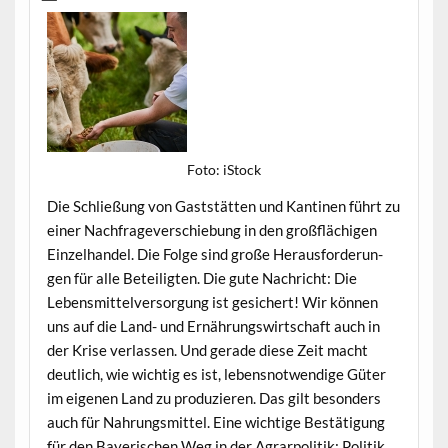
Foto: iStock
Die Schließung von Gast­stät­ten und Kan­ti­nen führt zu
ein­er Nach­fragev­er­schiebung in den großflächi­gen
Einzel­han­del. Die Folge sind große Her­aus­forderun­
gen für alle Beteiligten. Die gute Nachricht: Die
Lebens­mit­telver­sorgung ist gesichert! Wir kön­nen
uns auf die Land- und Ernährungswirtschaft auch in
der Krise ver­lassen. Und ger­ade diese Zeit macht
deut­lich, wie wichtig es ist, leben­snotwendi­ge Güter
im eige­nen Land zu pro­duzieren. Das gilt beson­ders
auch für Nahrungsmit­tel. Eine wichtige Bestä­ti­gung
für den Bay­erischen Weg in der Agrar­poli­tik: Poli­tik