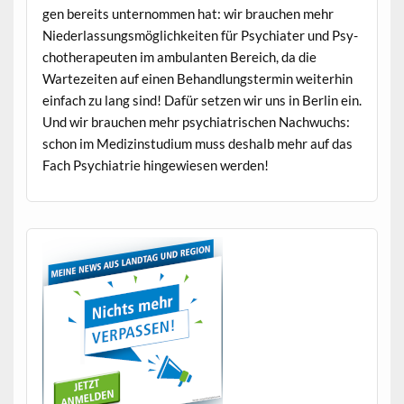
gen bere­its unter­nom­men hat: wir brauchen mehr
Nieder­las­sungsmöglichkeit­en für Psy­chi­ater und Psy­
chother­a­peuten im ambu­lanten Bere­ich, da die
Wartezeit­en auf einen Behand­lung­ster­min weit­er­hin
ein­fach zu lang sind! Dafür set­zen wir uns in Berlin ein.
Und wir brauchen mehr psy­chi­a­trischen Nach­wuchs:
schon im Medi­zin­studi­um muss deshalb mehr auf das
Fach Psy­chi­a­trie hingewiesen werden!