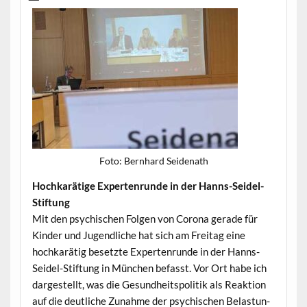
Foto: Bern­hard Seidenath
Hochkarätige Experten­runde in der Hanns-Seidel-
Stiftung
Mit den psy­chis­chen Fol­gen von Coro­na ger­ade für
Kinder und Jugendliche hat sich am Fre­itag eine
hochkarätig beset­zte Experten­runde in der Hanns-
Sei­del-Stiftung in München befasst. Vor Ort habe ich
dargestellt, was die Gesund­heit­spoli­tik als Reak­tion
auf die deut­liche Zunahme der psy­chis­chen Belas­tun­