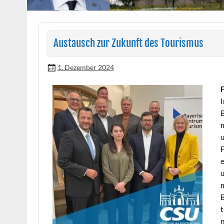
Austausch zur Zukunft des Tourismus
1. Dezember 2024
F
I
B
m
u
F
e
u
m
B
t
n