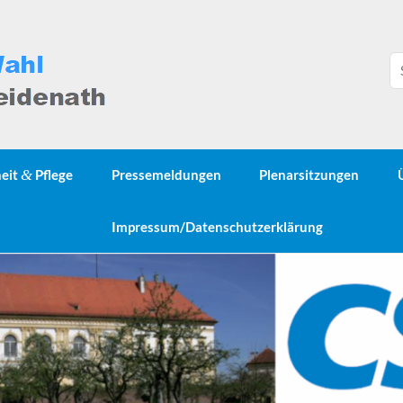
heit
&
Pflege
Pressemeldungen
Plenarsitzungen
Impressum/Datenschutzerklärung