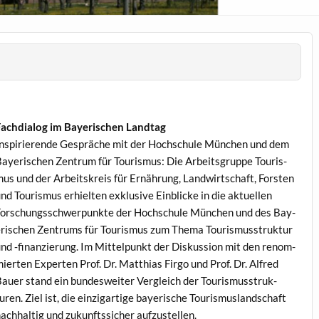
ach­di­a­log im Bay­erischen Landtag
nspiri­erende Gespräche mit der Hochschule München und dem
ay­erischen Zen­trum für Touris­mus: Die Arbeits­gruppe Touris­
us und der Arbeit­skreis für Ernährung, Land­wirtschaft, Forsten
nd Touris­mus erhiel­ten exk­lu­sive Ein­blicke in die aktuellen
orschungss­chw­er­punk­te der Hochschule München und des Bay­
rischen Zen­trums für Touris­mus zum The­ma Touris­musstruk­tur
nd ‑finanzierung. Im Mit­telpunkt der Diskus­sion mit den renom­
ierten Experten Prof. Dr. Matthias Fir­go und Prof. Dr. Alfred
auer stand ein bun­desweit­er Ver­gle­ich der Touris­musstruk­
uren. Ziel ist, die einzi­gar­tige bay­erische Touris­mus­land­schaft
ach­haltig und zukun­ftssich­er aufzustellen.