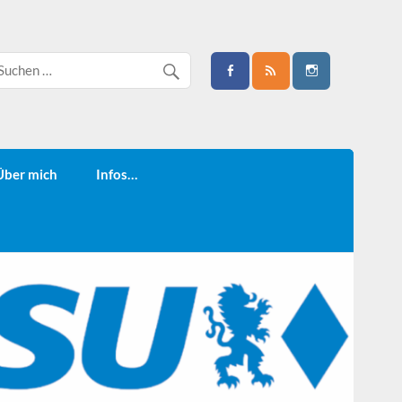
Über mich
Infos…