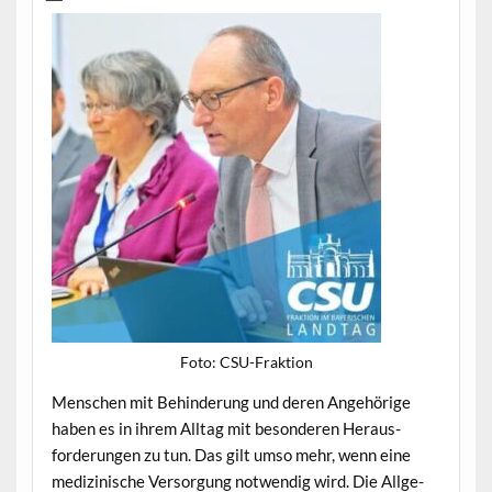
Foto: CSU-Frak­tion
Men­schen mit Behin­derung und deren Ange­hörige
haben es in ihrem All­t­ag mit beson­deren Her­aus­
forderun­gen zu tun. Das gilt umso mehr, wenn eine
medi­zinis­che Ver­sorgung notwendig wird. Die All­ge­