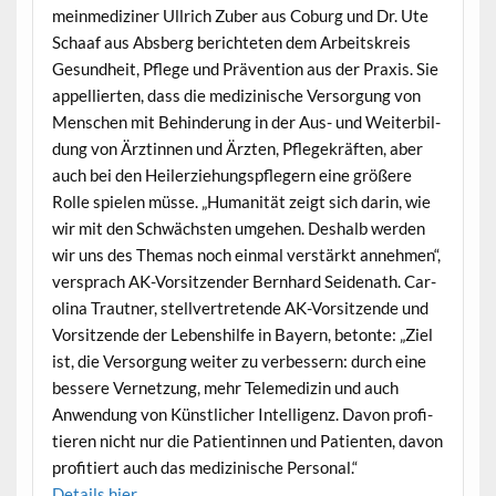
mein­medi­zin­er Ull­rich Zuber aus Coburg und Dr. Ute
Schaaf aus Abs­berg berichteten dem Arbeit­skreis
Gesund­heit, Pflege und Präven­tion aus der Prax­is. Sie
appel­lierten, dass die medi­zinis­che Ver­sorgung von
Men­schen mit Behin­derung in der Aus- und Weit­er­bil­
dung von Ärztin­nen und Ärzten, Pflegekräften, aber
auch bei den Heil­erziehungspflegern eine größere
Rolle spie­len müsse. „Human­ität zeigt sich darin, wie
wir mit den Schwäch­sten umge­hen. Deshalb wer­den
wir uns des The­mas noch ein­mal ver­stärkt annehmen“,
ver­sprach AK-Vor­sitzen­der Bern­hard Sei­de­nath. Car­
oli­na Traut­ner, stel­lvertre­tende AK-Vor­sitzende und
Vor­sitzende der Leben­shil­fe in Bay­ern, betonte: „Ziel
ist, die Ver­sorgung weit­er zu verbessern: durch eine
bessere Ver­net­zung, mehr Telemedi­zin und auch
Anwen­dung von Kün­stlich­er Intel­li­genz. Davon prof­i­
tieren nicht nur die Pati­entin­nen und Patien­ten, davon
prof­i­tiert auch das medi­zinis­che Personal.“
Details hier