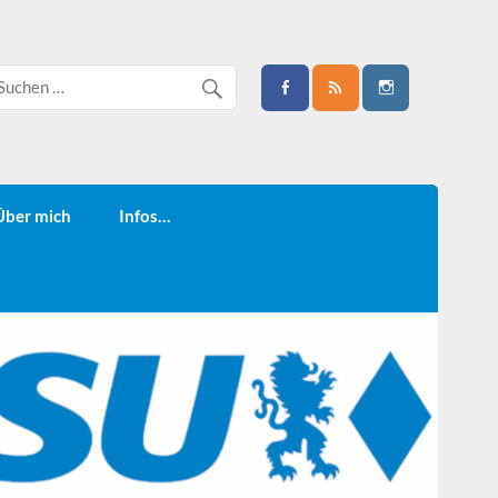
Über mich
Infos…