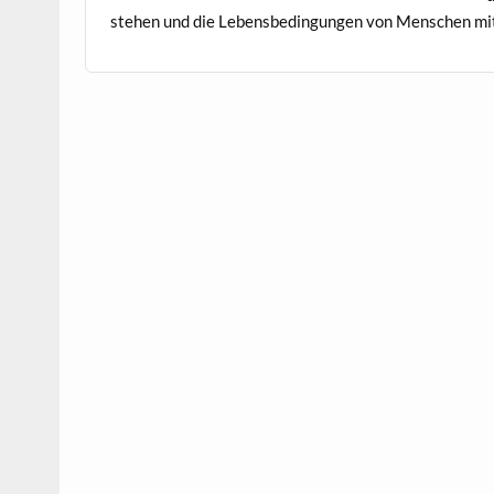
ste­hen und die Lebens­be­din­gun­gen von Men­schen 