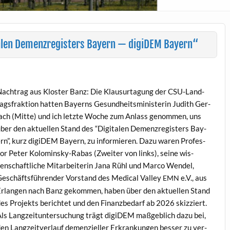
talen Demenzregisters Bayern — digiDEM Bayern“
ach­trag aus Kloster Banz: Die Klausurta­gung der CSU-Land­
ags­frak­tion hat­ten Bay­erns Gesund­heitsmin­is­terin Judith Ger­
ach (Mitte) und ich let­zte Woche zum Anlass genom­men, uns
ber den aktuellen Stand des “Dig­i­tal­en Demen­zreg­is­ters Bay­
rn”, kurz digi­DEM Bay­ern, zu informieren. Dazu waren Pro­fes­
or Peter Kolomin­sky-Rabas (Zweit­er von links), seine wis­
enschaftliche Mitar­bei­t­erin Jana Rühl und Mar­co Wen­del,
eschäfts­führen­der Vor­stand des Med­ical Val­ley
e.V., aus
EMN
rlan­gen nach Banz gekom­men, haben über den aktuellen Stand
es Pro­jek­ts berichtet und den Finanzbe­darf ab 2026 skizziert.
ls Langzeitun­ter­suchung trägt digi­DEM maßge­blich dazu bei,
en Langzeitver­lauf demen­zieller Erkrankun­gen bess­er zu ver­