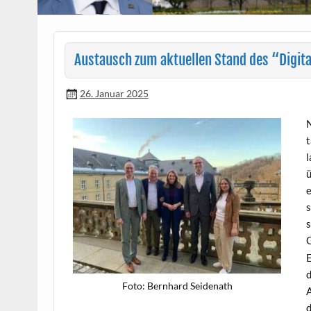
Austausch zum aktuellen Stand des “Digi
26. Januar 2025
N
t
l
ü
e
s
s
G
E
d
Foto: Bern­hard Seidenath
A
d