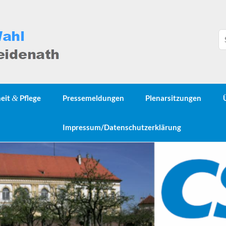
heit
&
Pflege
Pressemeldungen
Plenarsitzungen
Impressum/Datenschutzerklärung