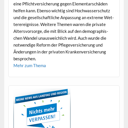
eine Pflichtver­sicherung gegen Ele­men­tarschä­den
helfen kann. Eben­so wichtig sind Hochwasser­schutz
und die gesellschaftliche Anpas­sung an extreme Wet­
ter­ereignisse. Weit­ere The­men waren die pri­vate
Altersvor­sorge, die mit Blick auf den demographis­
chen Wan­del unauswe­ich­lich wird. Auch wurde die
notwendi­ge Reform der Pflegev­er­sicherung und
Änderun­gen in der pri­vat­en Kranken­ver­sicherung
besprochen.
Mehr zum Thema