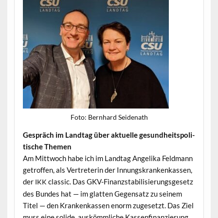
Foto: Bern­hard Seidenath
Gespräch im Land­tag über aktuelle gesund­heit­spoli­
tis­che Themen
Am Mittwoch habe ich im Land­tag Ange­li­ka Feld­mann
getrof­fen, als Vertreterin der Innungskrankenkassen,
der
clas­sic. Das GKV-Finanzsta­bil­isierungs­ge­setz
IKK
des Bun­des hat — im glat­ten Gegen­satz zu seinem
Titel — den Krankenkassen enorm zuge­set­zt. Das Ziel
muss eine solide, auskömm­liche Kassen­fi­nanzierung