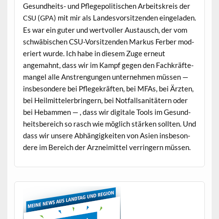
Gesund­heits- und Pflege­poli­tis­chen Arbeit­skreis der
(
) mit mir als Lan­desvor­sitzen­den ein­ge­laden.
CSU
GPA
Es war ein guter und wertvoller Aus­tausch, der vom
schwäbis­chen CSU-Vor­sitzen­den Markus Fer­ber mod­
eriert wurde. Ich habe in diesem Zuge erneut
angemah­nt, dass wir im Kampf gegen den Fachkräfte­
man­gel alle Anstren­gun­gen unternehmen müssen —
ins­beson­dere bei Pflegekräften, bei MFAs, bei Ärzten,
bei Heilmit­teler­bringern, bei Not­fall­san­itätern oder
bei Hebam­men — , dass wir dig­i­tale Tools im Gesund­
heits­bere­ich so rasch wie möglich stärken soll­ten. Und
dass wir unsere Abhängigkeit­en von Asien ins­beson­
dere im Bere­ich der Arzneimit­tel ver­ringern müssen.