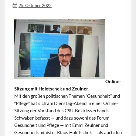
25. Oktober 2022
Online-
Sitzung mit Holetschek und Zeulner
Mit den großen poli­tis­chen The­men “Gesund­heit” und
“Pflege” hat sich am Dien­stag-Abend in ein­er Online-
Sitzung der Vor­stand des CSU-Bezirksver­bands
Schwaben befasst — und dazu sowohl das Forum
Gesund­heit und Pflege — mit Emmi Zeul­ner und
Gesund­heitsmin­is­ter Klaus Holetschek — als auch den