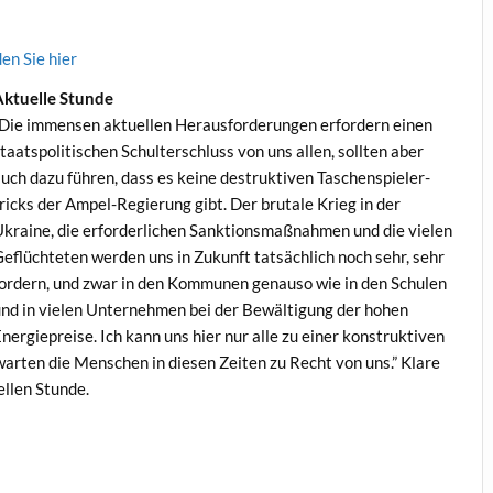
en Sie hier
Aktuelle Stunde
Die immensen aktuellen Her­aus­forderun­gen erfordern einen
taat­spoli­tis­chen Schul­ter­schluss von uns allen, soll­ten aber
uch dazu führen, dass es keine destruk­tiv­en Taschen­spiel­er­
ricks der Ampel-Regierung gibt. Der bru­tale Krieg in der
kraine, die erforder­lichen Sank­tion­s­maß­nah­men und die vie­len
eflüchteten wer­den uns in Zukun­ft tat­säch­lich noch sehr, sehr
ordern, und zwar in den Kom­munen genau­so wie in den Schulen
nd in vie­len Unternehmen bei der Bewäl­ti­gung der hohen
nergiepreise. Ich kann uns hier nur alle zu ein­er kon­struk­tiv­en
warten die Men­schen in diesen Zeit­en zu Recht von uns.” Klare
ellen Stunde.