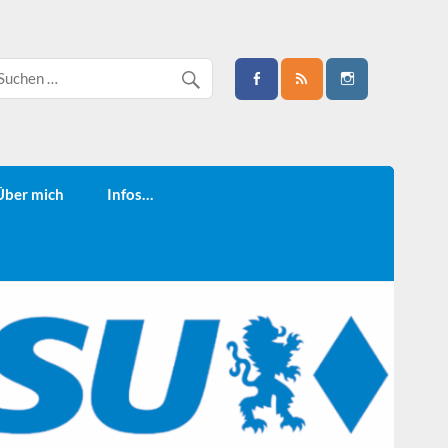
Über mich
Infos…