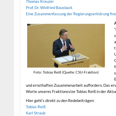
Thomas Kreuzer
Prof. Dr. Win­fried Bausback
Eine Zusam­men­fas­sung der Regierungserk­lärung find­
“
s
a
t
U
G
f
Foto: Tobias Reiß (Quelle: CSU-Fraktion)
u
E
und ern­sthaften Zusam­me­nar­beit auf­fordern. Das er
Worte unseres Frak­tionsvize Tobias Reiß in der Aktu
Hier geht’s direkt zu den Redebeiträgen:
Tobias Reiß
Karl Straub