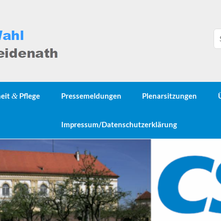
heit
&
Pflege
Pressemeldungen
Plenarsitzungen
Impressum/Datenschutzerklärung