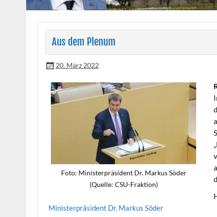
Aus dem Plenum
20. März 2022
R
I
d
a
S
„
v
a
Foto: Min­is­ter­präsi­dent Dr. Markus Söder
d
(Quelle: CSU-Fraktion)
H
Min­is­ter­präsi­dent Dr. Markus Söder