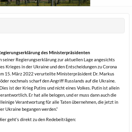
egierungserk­lärung des Ministerpräsidenten
n sein­er Regierungserk­lärung zur aktuellen Lage angesichts
es Krieges in der Ukraine und den Entschei­dun­gen zu Coro­na
m 15. März 2022 verurteilte Min­is­ter­präsi­dent Dr. Markus
öder nochmals scharf den Angriff Rus­s­lands auf die Ukraine.
Dies ist der Krieg Putins und nicht eines Volkes. Putin ist allein
er­ant­wortlich. Er hat alle bel­o­gen, und er muss dann auch die
lleinige Ver­ant­wor­tung für alle Tat­en übernehmen, die jet­zt in
er Ukraine began­gen werden.“
ier geht’s direkt zu den Redebeiträgen: