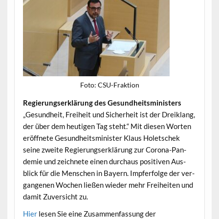
Foto: CSU-Frak­tion
Regierungserk­lärung des Gesundheitsministers
„Gesund­heit, Frei­heit und Sicher­heit ist der Dreik­lang,
der über dem heuti­gen Tag ste­ht.“ Mit diesen Worten
eröffnete Gesund­heitsmin­is­ter Klaus Holetschek
seine zweite Regierungserk­lärung zur Coro­na-Pan­
demie und zeich­nete einen dur­chaus pos­i­tiv­en Aus­
blick für die Men­schen in Bay­ern. Impfer­folge der ver­
gan­genen Wochen ließen wieder mehr Frei­heit­en und
damit Zuver­sicht zu.
Hier
lesen Sie eine Zusam­men­fas­sung der