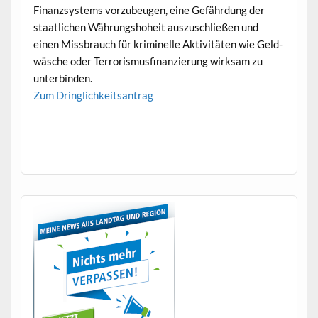
Finanzsys­tems vorzubeu­gen, eine Gefährdung der
staatlichen Währung­shoheit auszuschließen und
einen Miss­brauch für krim­inelle Aktiv­itäten wie Geld­
wäsche oder Ter­ror­is­mus­fi­nanzierung wirk­sam zu
unterbinden.
Zum Dringlichkeit­santrag