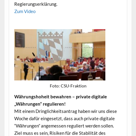
Regierungserklärung.
Zum Video
Foto: CSU-Frak­tion
Währung­shoheit bewahren – pri­vate dig­i­tale
„Währun­gen“ regulieren!
Mit einem Dringlichkeit­santrag haben wir uns diese
Woche dafür einge­set­zt, dass auch pri­vate dig­i­tale
“Währun­gen” angemessen reg­uliert wer­den sollen.
Ziel muss es sein, Risiken für die Sta­bil­ität des