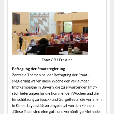
Foto: CSU-Frak­tion
Befra­gung der Staatsregierung
Zen­trale The­men bei der Befra­gung der Staat­
sregierung waren diese Woche der Ver­lauf der
Impfkam­pagne in Bay­ern, die zu erwartenden Impf­
stof­fliefer­un­gen für die kom­menden Wochen und die
Ein­schätzung zu Spuck- und Gurgel­tests, die vor allem
in Kindertagesstät­ten einge­set­zt wer­den kön­nen.
„Diese Tests sind eine gute und vernün­ftige Meth­ode,