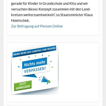
ger­ade für Kinder in Grund­schule und Kita und wir
ver­suchen dieses Konzept zusam­men mit den Land­
kreisen weit­erzuen­twick­eln”, so Staatsmin­is­ter Klaus
Holetschek.
Zur Befra­gung auf Plenum Online