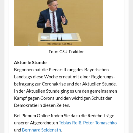
Foto: CSU-Frak­tion
Aktuelle Stunde
Begonnen hat die Ple­nar­sitzung des Bay­erischen
Land­tags diese Woche erneut mit ein­er Regierungs­
be­fra­gung zur Coro­n­akrise und der Aktuellen Stunde.
In der Aktuellen Stunde ging es um den gemein­samen
Kampf gegen Coro­na und den wichti­gen Schutz der
Demokratie in diesen Zeiten.
Bei Plenum Online find­en Sie dazu die Rede­beiträge
unser­er Abge­ord­neten
Tobias Reiß
,
Peter Tomaschko
und
Bern­hard Sei­de­nath
.