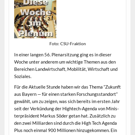
Foto: CSU-Frak­tion
In ein­er lan­gen 56. Ple­nar­sitzung ging es in dieser
Woche unter anderem um wichtige The­men aus den
Bere­ichen Land­wirtschaft, Mobil­ität, Wirtschaft und
Soziales.
Für die Aktuelle Stunde haben wir das The­ma “Zukun­ft
aus Bay­ern — für einen starken Forschungs­stan­dort”
gewählt, um zu zeigen, was sich bere­its im ersten Jahr
seit der Verkün­dung der High­tech-Agen­da von Min­is­
ter­präsi­dent Markus Söder getan hat. Zusät­zlich zu
den zwei Mil­liar­den sind durch die High Tech Agen­da
Plus noch ein­mal 900 Mil­lio­nen hinzugekom­men. Ein