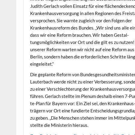
Judith Ger­lach vollen Ein­satz für eine flächen­deck­en
Kranken­hausver­sorgung in allen Regio­nen des Freis­
ver­sprochen. Sie warnte zugle­ich vor den Fol­gen der
Kranken­haus­re­form des Bun­des. „Wir sind uns alle ein
dass wir eine Reform brauchen. Wir haben Gestal­
tungsmöglichkeit­en vor Ort und die gilt es zu nutzen!
unser­er Reform warten wir nicht auf eine Reform aus
Berlin, son­dern haben die erforder­lichen Schritte län
eingeleitet.”
Die geplante Reform von Bun­des­ge­sund­heitsmin­is­te
Lauter­bach werde nicht zu ein­er Verbesserung, son­d
zu ein­er Ver­schlechterung der Kranken­hausver­sorg
führen. Ger­lach stellte im Plenum deshalb einen 7‑Pu
te-Plan für Bay­ern vor: Ein Ziel sei, den Kranken­haus
trägern vor Ort eine fundierte Entschei­dungs­grund­l
zu geben. „Die Men­schen ste­hen immer im Mit­telpunk
stellte die Min­is­terin hieraus.