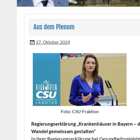
Aus dem Plenum
27. Oktober 2024
Foto: CSU-Frak­tion
Regierungserk­lärung „Kranken­häuser in Bay­ern – 
Wan­del gemein­sam gestalten”
In ihrer Regierungserk­lärung hat Gesund­heitsmin­is­t