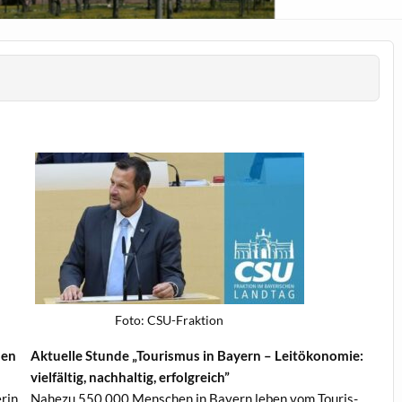
Foto: CSU-Frak­tion
den
Aktuelle Stunde „Touris­mus in Bay­ern – Leitökonomie:
vielfältig, nach­haltig, erfolgreich”
erin
Nahezu 550.000 Men­schen in Bay­ern leben vom Touris­