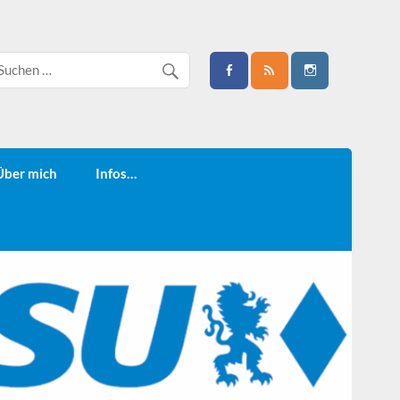
Über mich
Infos…