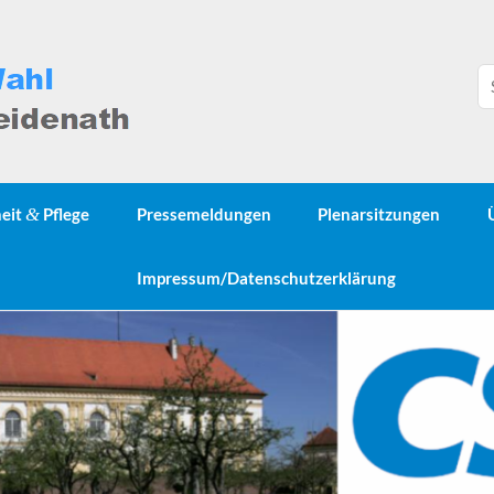
heit
&
Pflege
Pressemeldungen
Plenarsitzungen
Impressum/Datenschutzerklärung