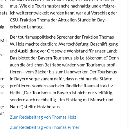
de
mus. Wie die Touris­mus­branche nach­haltig und erfol­gre­
taats
ich weit­er­en­twick­elt wer­den kann, war auf Vorschlag der
CSU-Frak­tion The­ma der Aktuellen Stunde im Bay­
ig,
erischen Landtag.
Der touris­mus­poli­tis­che Sprech­er der Frak­tion Thomas
 Mit
W. Holz machte deut­lich: „Wertschöp­fung, Beschäf­ti­gung
und Aus­bil­dung vor Ort sowie Wohl­stand für unser Land:
gst
Das bietet der Bay­ern-Touris­mus als Leitökonomie.” Denn
auch die örtlichen Betriebe wür­den vom Touris­mus prof­i­
r
tieren – vom Bäck­er bis zum Handw­erk­er. Der Touris­mus
ern
in Bay­ern sorge zudem dafür, dass nicht nur die Städte
ung
prof­i­tieren, son­dern auch der ländliche Raum attrak­tiv
nk­
bleibt. „Der Touris­mus in Bay­ern ist nicht nur vielfältig,
­
son­dern auch nach­haltig – im Ein­klang mit Men­sch und
age
Natur”, stellte Holz heraus.
t”,
Zum Rede­beitrag von Thomas Holz
Zum Rede­beitrag von Thomas Pirner