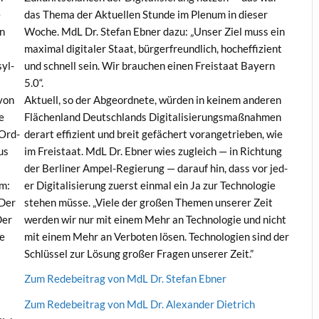
e
das The­ma der Aktuellen Stunde im Plenum in dieser
en
Woche. MdL Dr. Ste­fan Ebn­er dazu: „Unser Ziel muss ein
max­i­mal dig­i­taler Staat, bürg­er­fre­undlich, hochef­fizient
syl­
und schnell sein. Wir brauchen einen Freis­taat Bay­ern
5.0“.
 von
Aktuell, so der Abge­ord­nete, wür­den in keinem anderen
e
Flächen­land Deutsch­lands Dig­i­tal­isierungs­maß­nah­men
 Ord­
der­art effizient und bre­it gefächert vor­angetrieben, wie
aus
im Freis­taat. MdL Dr. Ebn­er wies zugle­ich — in Rich­tung
r
der Berlin­er Ampel-Regierung — darauf hin, dass vor jed­
um:
er Dig­i­tal­isierung zuerst ein­mal ein Ja zur Tech­nolo­gie
 Der
ste­hen müsse. „Viele der großen The­men unser­er Zeit
Der
wer­den wir nur mit einem Mehr an Tech­nolo­gie und nicht
ie
mit einem Mehr an Ver­boten lösen. Tech­nolo­gien sind der
Schlüs­sel zur Lösung großer Fra­gen unser­er Zeit.”
Zum Rede­beitrag von MdL Dr. Ste­fan Ebner
Zum Rede­beitrag von MdL Dr. Alexan­der Dietrich