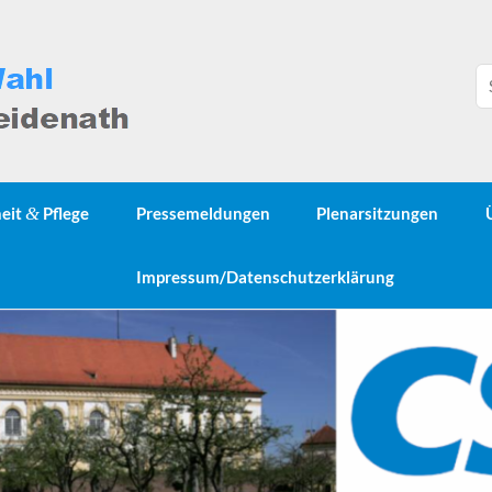
heit
&
Pflege
Pressemeldungen
Plenarsitzungen
Impressum/Datenschutzerklärung