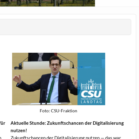
Foto: CSU-Frak­tion
für
Aktuelle Stunde: Zukun­ftschan­cen der Dig­i­tal­isierung
nutzen!
n
Zukun­ftschan­cen der Dig­i­tal­isierung nutzen — das war