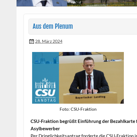
Aus dem Plenum
28. März 2024
Foto: CSU-Frak­tion
CSU-Frak­tion begrüßt Ein­führung der Bezahlka­rte 
Asylbewerber
Per Dringlichkeit­santrag forderte die CSU-Frak­tion i