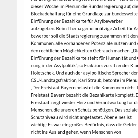
dieser Woche im Plenum die Bun­desregierung auf, di
Block­ade­hal­tung für eine Grund­lage zur bun­desweit­
Ein­führung der Bezahlka­rte für Asyl­be­wer­ber
aufzugeben. Beim The­ma gemein­nützige Arbeit für A
be­wer­ber soll die Staat­sregierung zusam­men mit den
Kom­munen, alle vorhan­de­nen Poten­ziale nutzen und
den rechtlichen Möglichkeit­en Gebrauch machen. „Di
Ein­führung der Bezahlka­rte ste­ht für Human­ität und
nung in der Asylpoli­tik”, so Frak­tionsvor­sitzen­der Kl
Holetschek. Und auch der asylpoli­tis­che Sprech­er de
CSU-Land­tags­frak­tion, Karl Straub, betonte im Plen
„Der Freis­taat Bay­ern belastet die Kom­munen nicht.
Freis­taat Bay­ern bezahlt die Bezahlka­rte kom­plett. 
Freis­taat zeigt wieder Herz und Ver­ant­wor­tung für d
Men­schen, die unseren Schutz benöti­gen. Das soziale
Schutzniveau wird nicht ange­tastet. Aber eines ist
wichtig: Es war ein großes Bedürf­nis, dass die Gelder
nicht ins Aus­land gehen, wenn Men­schen von