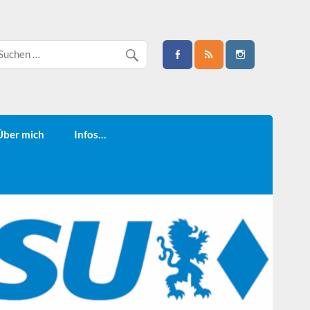
Über mich
Infos…