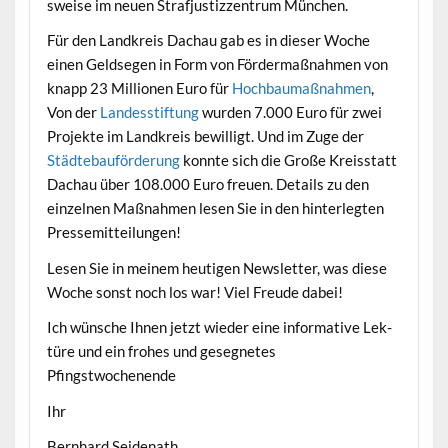
sweise im neuen Strafjus­tizzen­trum München.
Für den Land­kreis Dachau gab es in dieser Woche
einen Geld­segen in Form von För­der­maß­nah­men von
knapp 23 Mil­lio­nen Euro für
Hochbau­maß­nah­men
,
Von der
Lan­dess­tiftung
wur­den 7.000 Euro für zwei
Pro­jek­te im Land­kreis bewil­ligt. Und im Zuge der
Städte­bauförderung
kon­nte sich die Große Kreis­statt
Dachau über 108.000 Euro freuen. Details zu den
einzel­nen Maß­nah­men lesen Sie in den hin­ter­legten
Pressemitteilungen!
Lesen Sie in meinem heuti­gen Newslet­ter, was diese
Woche son­st noch los war! Viel Freude dabei!
Ich wün­sche Ihnen jet­zt wieder eine infor­ma­tive Lek­
türe und ein fro­hes und geseg­netes
Pfingstwochenende
Ihr
Bern­hard Seidenath