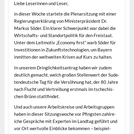
‌Liebe Leserin­nen und Leser,
in dieser Woche startete die Ple­nar­sitzung mit ein­er
Regierungserk­lärung von Min­is­ter­präsi­dent Dr.
Markus Söder. Ein klar­er Schw­er­punkt war dabei die
Wirtschafts- und Stan­dort­poli­tik für den Freis­taat.
Unter dem Leit­mo­tiv „Econ­o­my first“ warb Söder für
Investi­tio­nen in Zukun­ft­stech­nolo­gien, um Bay­ern
inmit­ten der weltweit­en Krisen auf Kurs zu halten.
In unserem Dringlichkeit­santrag haben wir zudem
deut­lich gemacht, welch großen Stel­len­wert der Sude­
tendeutsche Tag für die Ver­söh­nung hat, der 80 Jahre
nach Flucht und Vertrei­bung erst­mals im tschechis­
chen Brünn stattfindet.
Und auch unsere Arbeit­skreise und Arbeits­grup­pen
haben in dieser Sitzungswoche vor Pfin­g­sten zahlre­
iche Gespräche mit Experten im Land­tag geführt und
vor Ort wertvolle Ein­blicke bekom­men – beispiel­