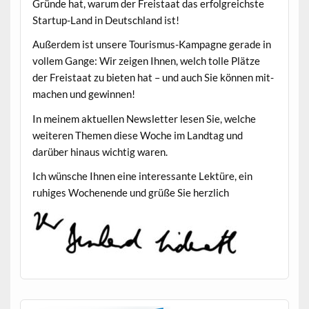
Gründe hat, warum der Freis­taat das erfol­gre­ich­ste
Start­up-Land in Deutsch­land ist!
Außer­dem ist unsere Touris­mus-Kam­pagne ger­ade in
vollem Gange: Wir zeigen Ihnen, welch tolle Plätze
der Freis­taat zu bieten hat – und auch Sie kön­nen mit­
machen und gewinnen!
In meinem aktuellen Newslet­ter lesen Sie, welche
weit­eren The­men diese Woche im Land­tag und
darüber hin­aus wichtig waren.
Ich wün­sche Ihnen eine inter­es­sante Lek­türe, ein
ruhiges Woch­enende und grüße Sie herzlich