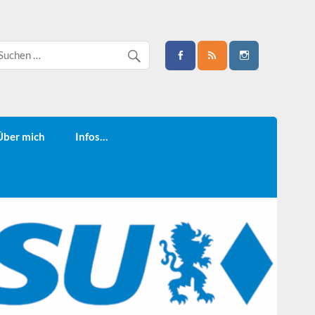
Über mich
Infos…