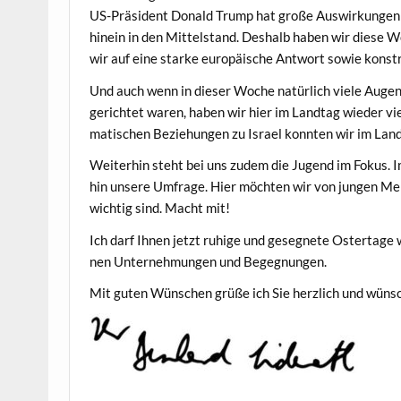
US-Präsi­dent Don­ald Trump hat große Auswirkun­gen
hinein in den Mit­tel­stand. Deshalb haben wir diese W
wir auf eine starke europäis­che Antwort sowie kon­s
Und auch wenn in dieser Woche natür­lich viele Augen n
gerichtet waren, haben wir hier im Land­tag wieder vi
ma­tis­chen Beziehun­gen zu Israel kon­nten wir im Land
Weit­er­hin ste­ht bei uns zudem die Jugend im Fokus. I
hin unsere Umfrage. Hier möcht­en wir von jun­gen Me
wichtig sind. Macht mit!
Ich darf Ihnen jet­zt ruhige und geseg­nete Ostertage
nen Unternehmungen und Begegnungen.
Mit guten Wün­schen grüße ich Sie her­zlich und wün­