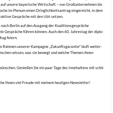
 auf unsere bay­erische Wirtschaft – von Großun­ternehmen bis
oche im Plenum einen Dringlichkeit­santrag ein­gere­icht, in dem
truk­tive Gespräche mit den
setzen.
USA
ach Berlin auf den Aus­gang der Koali­tion­s­ge­spräche
ele Gespräche führen kön­nen. Auch den 60. Jahrestag der diplo­
­tag feiern.
m Rah­men unser­er Kam­pagne „Zukun­fts­garantie” läuft weit­er­
n­schen wis­sen, was sie bewegt und welche The­men ihnen
 wün­schen. Genießen Sie ein paar Tage des Innehal­tens mit schö­
sche Ihnen viel Freude mit meinem heuti­gen Newsletter!