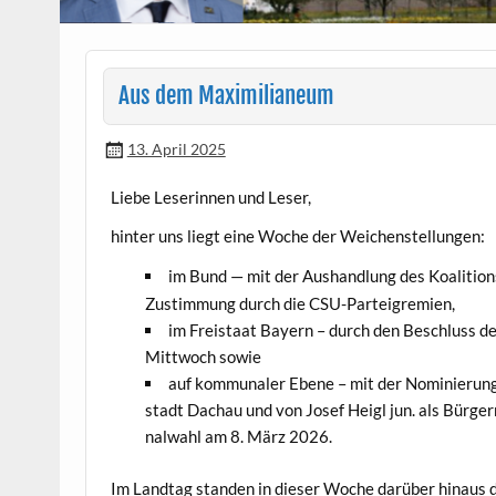
Aus dem Maximilianeum
13. April 2025
‌Liebe Leserin­nen und Leser,
hin­ter uns liegt eine Woche der Weichenstellungen:
im Bund — mit der Aushand­lung des Koali­tion
Zus­tim­mung durch die CSU-Parteigremien,
im Freis­taat Bay­ern – durch den Beschluss 
Mittwoch sowie
auf kom­mu­naler Ebene – mit der Nominierung 
stadt Dachau und von Josef Hei­gl jun. als Bürg­e
nal­wahl am 8. März 2026.
Im Land­tag standen in dieser Woche darüber hin­aus die