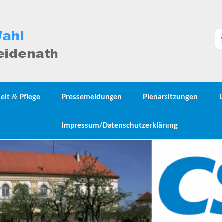
heit
&
Pflege
Pressemeldungen
Plenarsitzungen
Impressum/Datenschutzerklärung