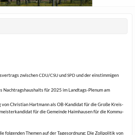
sver­trags zwis­chen
/
und
und der ein­stim­mi­gen
CDU
CSU
SPD
des Nach­tragshaushalts für 2025 im Land­tags-Plenum am
von Chris­t­ian Hart­mann als OB-Kan­di­dat für die Große Kreis­
r­meis­terkan­di­dat für die Gemeinde Haimhausen für die Kom­mu­
 fol­gen­den The­men auf der Tage­sor­d­nung: Die Zollpoli­tik von