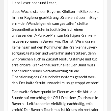
‌Liebe Leserin­nen und Leser,
diese Woche standen Bay­erns Kliniken im Blick­punkt.
In ihrer Regierungserk­lärung „Kranken­häuser in Bay­
ern – den Wan­del gemein­sam gestal­ten” stellte
Gesund­heitsmin­is­terin Judith Ger­lach einen
umfassenden 7‑Punk­te-Plan zur kün­fti­gen Kranken­
hausver­sorgung in Bay­ern vor. Klar ist: Wir müssen
gemein­sam mit den Kom­munen die Kranken­hausver­
sorgung gestal­ten und weit­er­hin unter­stützen, denn
wir brauchen auch in Zukun­ft leis­tungs­fähige und gut
erre­ich­bare Kranken­häuser für alle! Der Bund muss
aber endlich sein­er Ver­ant­wor­tung für die
Finanzierung des Gesund­heitssys­tems gerecht wer­
den. Der kalte Struk­tur­wan­del muss gestoppt werden!
Der zweite Schw­er­punkt im Plenum war die Aktuelle
Stunde auf Vorschlag der CSU-Frak­tion: „Touris­mus in
Bay­ern – Leitökonomie: vielfältig, nach­haltig, erfol­
gre­ich”. Der Bay­ern-Touris­mus ist für uns ein zen­traler