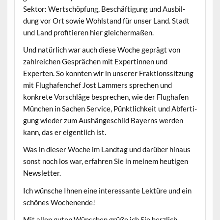
Sek­tor: Wertschöp­fung, Beschäf­ti­gung und Aus­bil­
dung vor Ort sowie Wohl­stand für unser Land. Stadt
und Land prof­i­tieren hier gleichermaßen.
Und natür­lich war auch diese Woche geprägt von
zahlre­ichen Gesprächen mit Exper­tin­nen und
Experten. So kon­nten wir in unser­er Frak­tion­ssitzung
mit Flughafenchef Jost Lam­mers sprechen und
konkrete Vorschläge besprechen, wie der Flughafen
München in Sachen Ser­vice, Pünk­tlichkeit und Abfer­ti­
gung wieder zum Aushängeschild Bay­erns wer­den
kann, das er eigentlich ist.
Was in dieser Woche im Land­tag und darüber hin­aus
son­st noch los war, erfahren Sie in meinem heuti­gen
Newsletter.
Ich wün­sche Ihnen eine inter­es­sante Lek­türe und ein
schönes Wochenende!
Mit allen guten Wün­schen grüße ich Sie herzlich