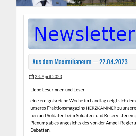
Aus dem Maximilianeum — 22.04.2023
23. April 2023
‌Liebe Leserin­nen und Leser,
eine ereignis­re­iche Woche im Land­tag neigt sich de
unseres Frak­tion­s­magazins
zu unsere
HERZKAMMER
nen und Sol­dat­en beim Sol­dat­en- und Reservis­ten­em
Plenum gab es angesichts des von der Ampel-Regierun
Debatten.