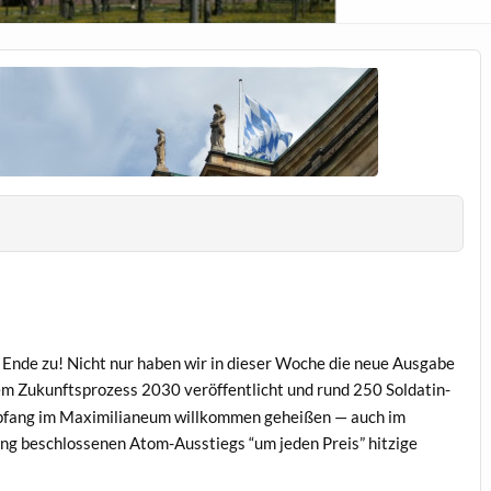
m Ende zu! Nicht nur haben wir in dieser Woche die neue Aus­gabe
m Zukun­ft­sprozess 2030 veröf­fentlicht und rund 250 Sol­datin­
p­fang im Max­i­m­il­ia­neum willkom­men geheißen — auch im
g beschlosse­nen Atom-Ausstiegs “um jeden Preis” hitzige