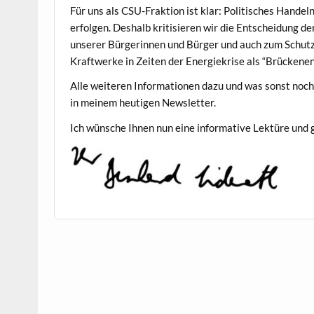
Für uns als CSU-Frak­tion ist klar: Poli­tis­ches Han­deln
erfol­gen. Deshalb kri­tisieren wir die Entschei­dung
unser­er Bürg­erin­nen und Bürg­er und auch zum Schutz
Kraftwerke in Zeit­en der Energiekrise als “Brück­enen
Alle weit­eren Infor­ma­tio­nen dazu und was son­st noc
in meinem heuti­gen Newsletter.
Ich wün­sche Ihnen nun eine infor­ma­tive Lek­türe und 