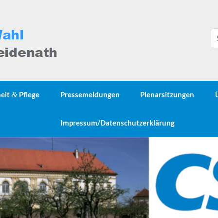
heit
&
Pflege
Pressemeldungen
Plenarsitzungen
Impressum/Datenschutzerklärung