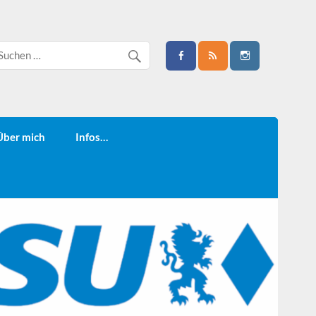
Über mich
Infos…