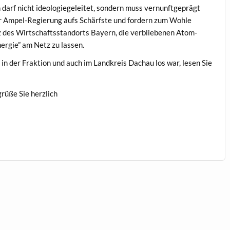
 darf nicht ide­olo­giegeleit­et, son­dern muss ver­nun­ft­geprägt
 der Ampel-Regierung aufs Schärf­ste und fordern zum Wohle
 des Wirtschafts­stan­dorts Bay­ern, die verbliebe­nen Atom-
­ergie” am Netz zu lassen.
h in der Frak­tion und auch im Land­kreis Dachau los war, lesen Sie
grüße Sie herzlich