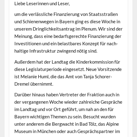
‌Liebe Leserin­nen und Leser,
um die ver­lässliche Finanzierung von Staatsstraßen
und Schienen­we­gen in Bay­ern ging es diese Woche in
unserem Dringlichkeit­santrag im Plenum. Wir sind der
Mei­n­ung, dass eine bedarf­s­gerechte Finanzierung der
Investi­tio­nen und ein belast­bares Konzept für nach­
haltige Infra­struk­tur zwin­gend nötig sind.
Außer­dem hat der Land­tag die Kinderkom­mis­sion für
diese Leg­is­laturpe­ri­ode einge­set­zt. Neue Vor­sitzende
ist Melanie Huml, die das Amt von Tan­ja Schor­er-
Dremel übernimmt.
Darüber hin­aus haben Vertreter der Frak­tion auch in
der ver­gan­genen Woche wieder zahlre­iche Gespräche
im Land­tag und vor Ort geführt, um nah an den für
Bay­ern wichti­gen The­men zu sein. Besucht wur­den
unter anderem die Berg­wacht in Bad Tölz, das Alpine
Muse­um in München oder auch Gesprächspart­ner im