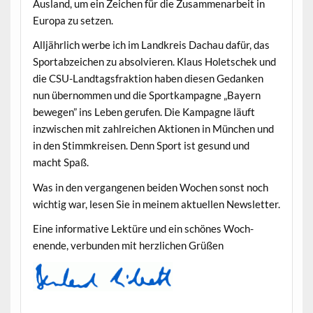
Aus­land, um ein Zeichen für die Zusam­me­nar­beit in
Europa zu setzen.
Alljährlich werbe ich im Land­kreis Dachau dafür, das
Sportabze­ichen zu absolvieren. Klaus Holetschek und
die CSU-Land­tags­frak­tion haben diesen Gedanken
nun über­nom­men und die Sportkam­pagne „Bay­ern
bewe­gen” ins Leben gerufen. Die Kam­pagne läuft
inzwis­chen mit zahlre­ichen Aktio­nen in München und
in den Stimmkreisen. Denn Sport ist gesund und
macht Spaß.
Was in den ver­gan­genen bei­den Wochen son­st noch
wichtig war, lesen Sie in meinem aktuellen Newsletter.
Eine infor­ma­tive Lek­türe und ein schönes Woch­
enende, ver­bun­den mit her­zlichen Grüßen