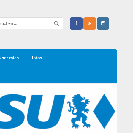
Über mich
Infos…