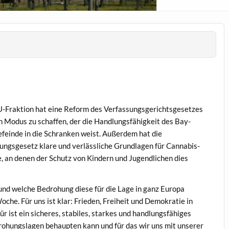
Frak­tion hat eine Reform des Ver­fas­sungs­gerichts­ge­set­zes
Modus zu schaf­fen, der die Hand­lungs­fähigkeit des Bay­
efeinde in die Schranken weist. Außer­dem hat die
zungs­ge­setz klare und ver­lässliche Grund­la­gen für Cannabis-
te, an denen der Schutz von Kindern und Jugendlichen dies
und welche Bedro­hung diese für die Lage in ganz Europa
oche. Für uns ist klar: Frieden, Frei­heit und Demokratie in
 ist ein sicheres, sta­biles, starkes und hand­lungs­fähiges
­hungsla­gen behaupten kann und für das wir uns mit unser­er