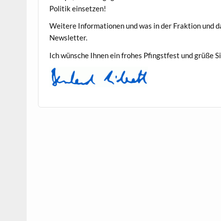
Poli­tik einsetzen!
Weit­ere Infor­ma­tio­nen und was in der Frak­tion und 
Newsletter.
Ich wün­sche Ihnen ein fro­hes Pfin­gst­fest und grüße S