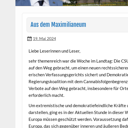
Aus dem Maximilianeum
19. Mai 2024
‌Liebe Leserin­nen und Leser,
sehr the­men­re­ich war die Woche im Land­tag: Die CSU-
auf den Weg gebracht, um einen neuen rechtssicheren 
erischen Ver­fas­sungs­gerichts sichert und Demokrati
Regierungskoali­tion mit dem Cannab­is­fol­gen­be­gren­
Ver­bote auf den Weg gebracht, ins­beson­dere für Or
erforder­lich macht.
Um extrem­istis­che und demokratiefeindliche Kräfte 
darstellen, ging es in der Aktuellen Stunde in dieser W
Europa müssen geschützt wer­den. Voraus­set­zung dafür
Europa, das sich gegenüber inneren und äußeren Bedro