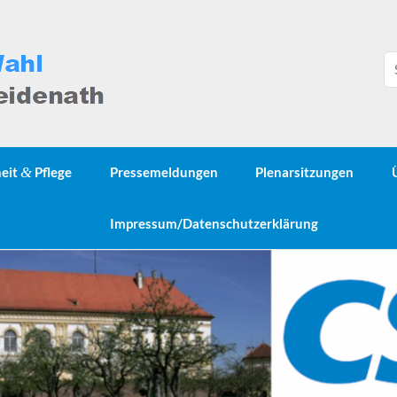
heit
&
Pflege
Pressemeldungen
Plenarsitzungen
Impressum/Datenschutzerklärung