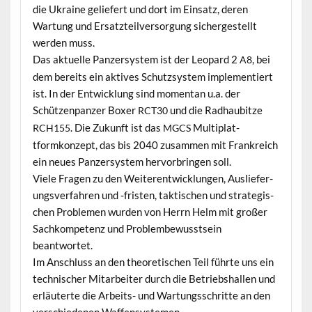
die Ukraine geliefert und dort im Ein­satz, deren
Wartung und Ersatzteil­ver­sorgung sichergestellt
wer­den muss.
Das aktuelle Panz­er­sys­tem ist der Leop­ard 2
, bei
A8
dem bere­its ein aktives Schutzsys­tem imple­men­tiert
ist. In der Entwick­lung sind momen­tan u.a. der
Schützen­panz­er Box­er
und die Rad­haub­itze
RCT30
. Die Zukun­ft ist das
Mul­ti­plat­
RCH155
MGCS
tformkonzept, das bis 2040 zusam­men mit Frankre­ich
ein neues Panz­er­sys­tem her­vor­brin­gen soll.
Viele Fra­gen zu den Weit­er­en­twick­lun­gen, Aus­liefer­
ungsver­fahren und ‑fris­ten, tak­tis­chen und strate­gis­
chen Prob­le­men wur­den von Her­rn Helm mit großer
Sachkom­pe­tenz und Prob­lem­be­wusst­sein
beantwortet.
Im Anschluss an den the­o­retis­chen Teil führte uns ein
tech­nis­ch­er Mitar­beit­er durch die Betrieb­shallen und
erläuterte die Arbeits- und Wartungss­chritte an den
ver­schiede­nen Waffensystemen.