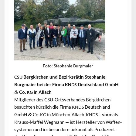
Foto: Stephanie Burgmaier
Bergkirchen und Bezirk­srätin Stephanie
CSU
Burgmaier bei der Fir­ma
Deutsch­land GmbH
KNDS
&
Co.
in Allach
KG
Mit­glieder des CSU-Ortsver­ban­des Bergkirchen
besucht­en kür­zlich die Fir­ma
Deutsch­land
KNDS
GmbH
&
Co.
in München-Allach.
– vor­mals
KG
KNDS
Krauss-Maf­fei Weg­mann — ist Her­steller von Waf­fen­
sys­te­men und ins­beson­dere bekan­nt als Pro­duzent