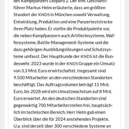
des Kampf­panz­ers Leop­ard 2. Der kfm. Geschäfts­
führer Markus Helm erläuterte, dass am größten
Stan­dort der
in München sowohl Ver­wal­tung,
KNDS
Entwick­lung, Pro­duk­tion und eine Panz­ertest­strecke
ihren Platz haben. Er stellte die Pro­duk­t­palette vor,
die neben Kampf­panz­ern auch Artilleriesys­teme, Waf­
fen­sys­teme, Bat­tle-Man­age­ment-Sys­teme und die
dazu gehöri­gen Aus­bil­dungslö­sun­gen und Schutzsys­
teme umfasst. Der Haup­tkunde der
ist die Bun­
KNDS
deswehr. 2023 wurde in der
Gruppe ein Umsatz
KNDS
von 3,3 Mrd. Euro erwirtschaftet. Ins­ge­samt sind
9.500 Mitar­beit­er an den ver­schiede­nen Stan­dorten
beschäftigt. Das Auf­tragsvol­u­men beträgt 15 Mrd.
Euro, bis 2028 wird ein Umsatzwach­s­tum auf 8 Mrd.
Euro erwartet. An den deutschen Stan­dorten sind
gegen­wär­tig 700 Mitar­beit­er­stellen frei, haupt­säch­
lich im tech­nis­chen Bere­ich. Herr Helm gab einen
Überblick über die für 2024 anste­hen­den Pro­jek­te.
U.a. sind derzeit über 300 ver­schiedene Sys­teme an