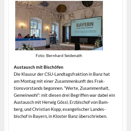
Foto: Bern­hard Seidenath
Aus­tausch mit Bischöfen
Die Klausur der CSU-Land­tags­frak­tion in Banz hat
am Mon­tag mit ein­er Zusam­menkun­ft des Frak­
tionsvor­stands begonnen. “Werte, Zusam­men­halt,
Gemein­wohl”: mit diesen drei Begrif­f­en war dabei ein
Aus­tausch mit Her­wig Gössl, Erzbischof von Bam­
berg, und Chris­t­ian Kopp, evan­ge­lis­ch­er Lan­des­
bischof in Bay­ern, in Kloster Banz überschrieben.