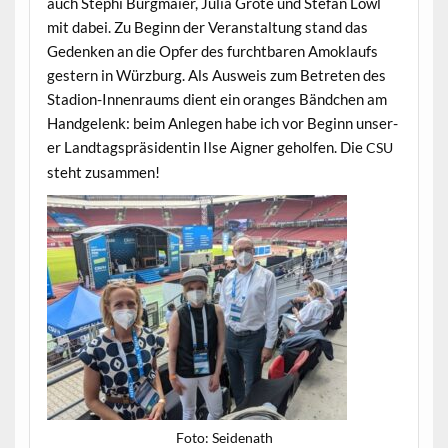
auch Stephi Burgmaier, Julia Grote und Ste­fan Löwl
mit dabei. Zu Beginn der Ver­anstal­tung stand das
Gedenken an die Opfer des furcht­baren Amok­laufs
gestern in Würzburg. Als Ausweis zum Betreten des
Sta­dion-Innen­raums dient ein oranges Bänd­chen am
Handge­lenk: beim Anle­gen habe ich vor Beginn unser­
er Land­tagspräsi­dentin Ilse Aign­er geholfen. Die
CSU
ste­ht zusammen!
Foto: Sei­de­nath