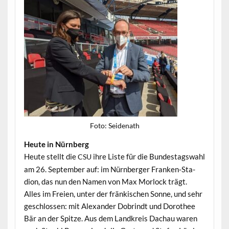
Foto: Sei­de­nath
Heute in Nürnberg
Heute stellt die
ihre Liste für die Bun­destagswahl
CSU
am 26. Sep­tem­ber auf: im Nürn­berg­er Franken-Sta­
dion, das nun den Namen von Max Mor­lock trägt.
Alles im Freien, unter der fränkischen Sonne, und sehr
geschlossen: mit Alexan­der Dobrindt und Dorothee
Bär an der Spitze. Aus dem Land­kreis Dachau waren