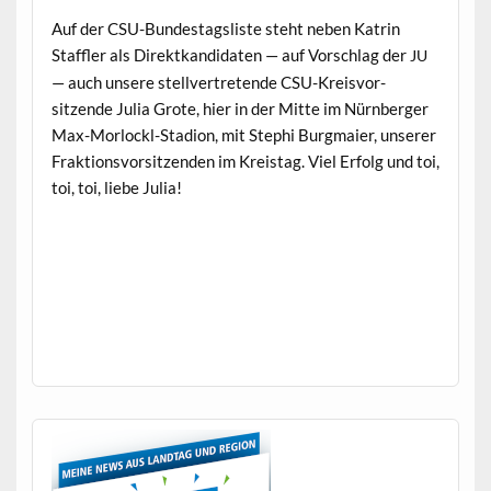
Auf der CSU-Bun­destagsliste ste­ht neben Katrin
Staffler als Direk­tkan­di­dat­en — auf Vorschlag der
JU
— auch unsere stel­lvertre­tende CSU-Kreisvor­
sitzende Julia Grote, hier in der Mitte im Nürn­berg­er
Max-Mor­lockl-Sta­dion, mit Stephi Burgmaier, unser­er
Frak­tionsvor­sitzen­den im Kreistag. Viel Erfolg und toi,
toi, toi, liebe Julia!