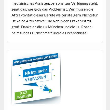
medi­zinis­ches Assis­ten­zper­son­al zur Ver­fü­gung ste­ht,
zeigt das, wie groß das Prob­lem ist. Wir müssen die
Attrak­tiv­ität dieser Berufe weit­er steigern. Nicht­stun
ist keine Alter­na­tive: Die Not in den Prax­en ist zu
groß! Danke an die
München und die
Rosen­
TU
TH
heim für das Hirn­schmalz und die Erkenntnisse!