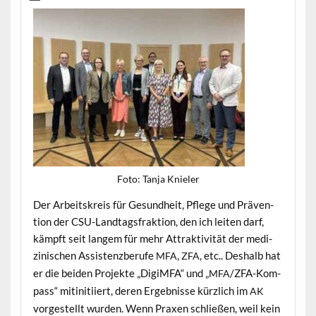
Foto: Tan­ja Knieler
Der Arbeit­skreis für Gesund­heit, Pflege und Präven­
tion der CSU-Land­tags­frak­tion, den ich leit­en darf,
kämpft seit langem für mehr Attrak­tiv­ität der medi­
zinis­chen Assis­tenzberufe
,
, etc.. Deshalb hat
MFA
ZFA
er die bei­den Pro­jek­te „DigiM­FA“ und „
/Z­FA-Kom­
MFA
pass“ mitini­ti­iert, deren Ergeb­nisse kür­zlich im
AK
vorgestellt wur­den. Wenn Prax­en schließen, weil kein