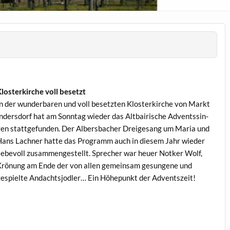
losterkirche voll besetzt
n der wun­der­baren und voll beset­zten Klosterkirche von Markt
nder­s­dorf hat am Son­ntag wieder das Alt­bairische Adventssin­
en stattge­fun­den. Der Albers­bach­er Dreige­sang um Maria und
ans Lach­n­er hat­te das Pro­gramm auch in diesem Jahr wieder
iebevoll zusam­mengestellt. Sprech­er war heuer Notk­er Wolf,
rö­nung am Ende der von allen gemein­sam gesun­gene und
espielte Andacht­sjodler… Ein Höhep­unkt der Adventszeit!