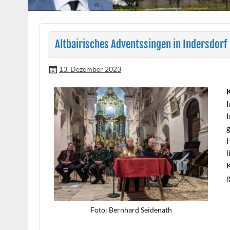
Altbairisches Adventssingen in Indersdorf
13. Dezember 2023
K
I
I
g
H
l
K
g
Foto: Bern­hard Seidenath