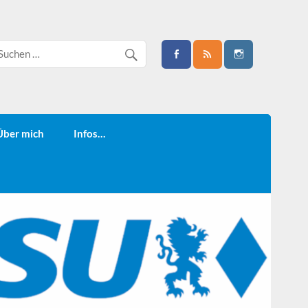
Über mich
Infos…