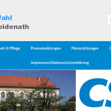
heit
&
Pflege
Pressemeldungen
Plenarsitzungen
Impressum/Datenschutzerklärung