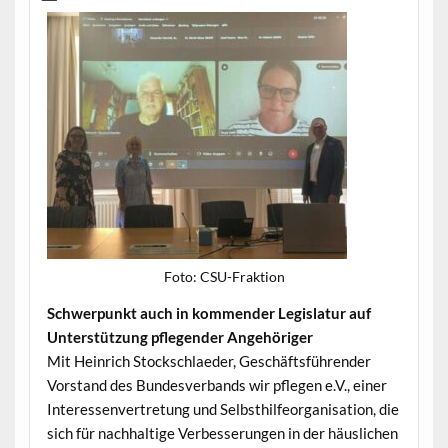
Foto: CSU-Frak­tion
Schw­er­punkt auch in kom­mender Leg­is­latur auf
Unter­stützung pfle­gen­der Angehöriger
Mit Hein­rich Stockschlaed­er, Geschäfts­führen­der
Vor­stand des Bun­desver­bands wir pfle­gen e.V., ein­er
Inter­essen­vertre­tung und Selb­sthil­fe­or­gan­i­sa­tion, die
sich für nach­haltige Verbesserun­gen in der häus­lichen