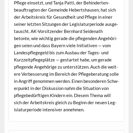
Pflege ein­set­zt, und Tan­ja Pat­ti, der Behin­derten­
beauf­tragten der Gemeinde Hebertshausen, hat sich
der Arbeit­skreis für Gesund­heit und Pflege in ein­er
sein­er let­zten Sitzun­gen der Leg­is­laturpe­ri­ode aus­ge­
tauscht. AK-Vor­sitzen­der Bern­hard Sei­de­nath
betonte, wie wichtig ger­ade die pfle­gen­den Ange­höri­
gen seien und dass Bay­ern viele Ini­tia­tiv­en — vom
Lan­despflegegeld bis zum Aus­bau der Tages- und
Kurzzeitpflege­plätze — ges­tartet habe, um ger­ade
pfle­gende Ange­hörige zu unter­stützen. Auch die weit­
ere Verbesserung im Bere­ich der Pflege­ber­atung solle
in Angriff genom­men wer­den. Einen beson­deren Schw­
er­punkt in der Diskus­sion nahm die Sit­u­a­tion von
pflegebedürfti­gen Kindern ein. Diesem The­ma will
sich der Arbeit­skreis gle­ich zu Beginn der neuen Leg­
is­laturpe­ri­ode inten­siv­er annehmen.