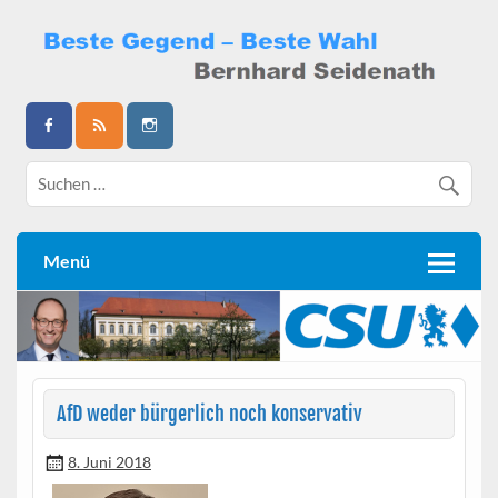
Skip
to
content
Bernhard Seidenath
Menü
AfD weder bürgerlich noch konservativ
8. Juni 2018