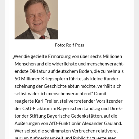
Foto: Rolf Poss
„
Wer die gezielte Ermor­dung von über sechs Mil­lio­nen
Men­schen und die wider­lich­ste und men­schen­ver­ach­t­
end­ste Dik­tatur auf deutschem Boden, die zu mehr als
50 Mil­lio­nen Krieg­sopfern führte, als kleine Ran­der­
schei­n­ung der Geschichte abtun möchte, ver­hält sich
selb­st wider­lich men­schen­ver­ach­t­end.“ Damit
reagierte Karl Freller, stel­lvertre­tender Vor­sitzen­der
der CSU-Frak­tion im Bay­erischen Land­tag und Direk­
tor der Stiftung Bay­erische Gedenkstät­ten, auf die
Äußerun­gen von AfD-Funk­tionär Alexan­der Gauland.
Wer selb­st die schlimm­sten Ver­brechen rel­a­ti­vere,
nur um Aufmerk­samkeit und Pub­lic­i­ty zu erzeu­gen,