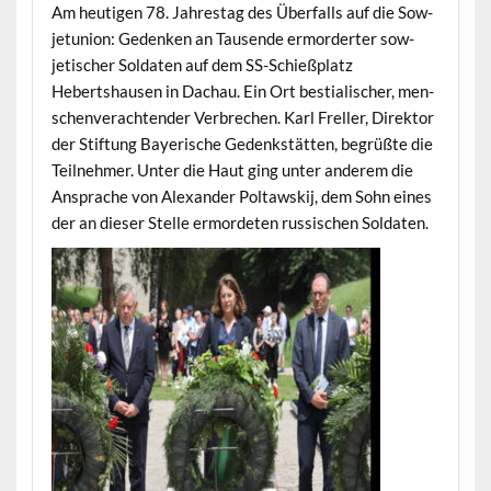
Am heuti­gen 78. Jahrestag des Über­falls auf die Sow­
je­tu­nion: Gedenken an Tausende ermordert­er sow­
jetis­ch­er Sol­dat­en auf dem SS-Schieß­platz
Hebertshausen in Dachau. Ein Ort bes­tialis­ch­er, men­
schen­ver­ach­t­en­der Ver­brechen. Karl Freller, Direk­tor
der Stiftung Bay­erische Gedenkstät­ten, begrüßte die
Teil­nehmer. Unter die Haut ging unter anderem die
Ansprache von Alexan­der Poltawskij, dem Sohn eines
der an dieser Stelle ermorde­ten rus­sis­chen Soldaten.