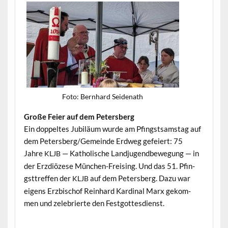
Foto: Bern­hard Seidenath
Große Feier auf dem Petersberg
Ein dop­peltes Jubiläum wurde am Pfin­gst­sam­stag auf
dem Petersberg/Gemeinde Erd­weg gefeiert: 75
Jahre
— Katholis­che Land­ju­gend­be­we­gung — in
KLJB
der Erzdiözese München-Freis­ing. Und das 51. Pfin­
gst­tr­e­f­fen der
auf dem Peters­berg. Dazu war
KLJB
eigens Erzbischof Rein­hard Kar­di­nal Marx gekom­
men und zele­bri­erte den Festgottesdienst.