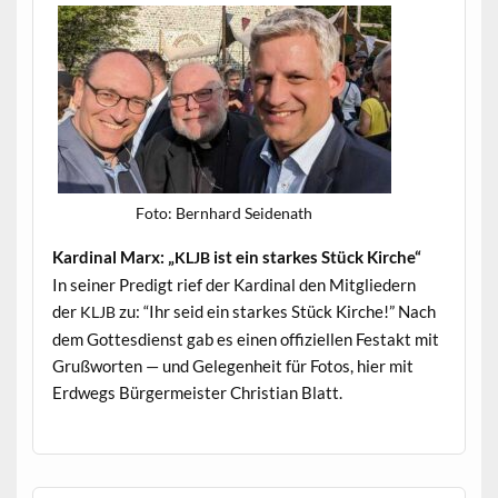
Foto: Bern­hard Seidenath
Kar­di­nal Marx: „
ist ein starkes Stück Kirche“
KLJB
In sein­er Predigt rief der Kar­di­nal den Mit­gliedern
der
zu: “Ihr seid ein starkes Stück Kirche!” Nach
KLJB
dem Gottes­di­enst gab es einen offiziellen Fes­takt mit
Gruß­worten — und Gele­gen­heit für Fotos, hier mit
Erd­wegs Bürg­er­meis­ter Chris­t­ian Blatt.