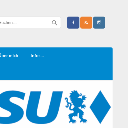
Über mich
Infos…