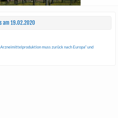
gs am 19.02.2020
: Arzneimit­tel­pro­duk­tion muss zurück nach Europa” und