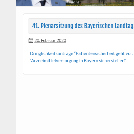
41. Plenarsitzung des Bayerischen Landta
20. Februar 2020
Dringlichkeit­santräge “Patien­ten­sicher­heit geht vor
“Arzneimit­telver­sorgung in Bay­ern sicherstellen”