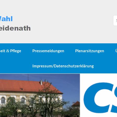
heit
&
Pflege
Pressemeldungen
Plenarsitzungen
Impressum/Datenschutzerklärung