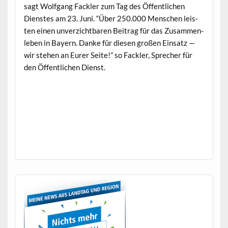
sagt Wolf­gang Fack­ler zum Tag des Öffentlichen
Dien­stes am 23. Juni. “Über 250.000 Men­schen leis­
ten einen unverzicht­baren Beitrag für das Zusam­men­
leben in Bay­ern. Danke für diesen großen Ein­satz —
wir ste­hen an Eur­er Seite!” so Fack­ler, Sprech­er für
den Öffentlichen Dienst.