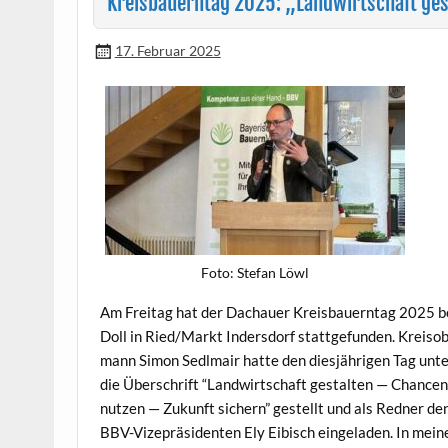
Kreisbauerntag 2025: „Landwirtschaft ges
17. Februar 2025
Foto: Ste­fan Löwl
Am Fre­itag hat der Dachauer Kreis­bauern­tag 2025 
Doll in Ried/Markt Inder­s­dorf stattge­fun­den. Kreiso
mann Simon Sedl­mair hat­te den diesjähri­gen Tag unt
die Über­schrift “Land­wirtschaft gestal­ten — Chan­ce
nutzen — Zukun­ft sich­ern” gestellt und als Red­ner de
BBV-Vizepräsi­den­ten Ely Eibisch ein­ge­laden. In mei