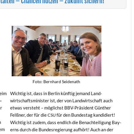
talten – Chancen nutzen – Zukunft sichern!“
Foto: Bern­hard Seidenath
beim
Wichtig ist, dass in Berlin kün­ftig jemand Land­
b­
wirtschaftsmin­is­ter ist, der von Land­wirtschaft auch
er
etwas ver­ste­ht – möglichst BBV-Präsi­dent Gün­ther
n
Felßn­er, der für die
für den Bun­destag kan­di­diert!
CSU
n
Wichtig ist zudem, dass endlich die Benachteili­gung Bay­
nem
erns durch die Bun­desregierung aufhört! Auch an der