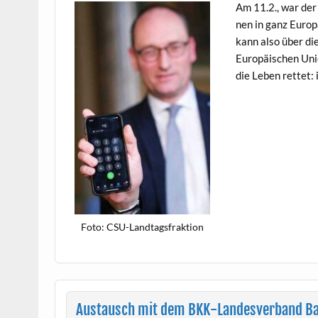
Am 11.2., war der
nen in ganz Europa
kann also über die 
Europäis­chen Uni
die Leben ret­tet:
Foto: CSU-Land­tags­frak­tion
Austausch mit dem BKK-Landesverband B