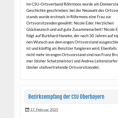
Im CSU-Ortsver­band Röhrmoos wurde am Don­ner­st
Geschichte geschrieben: bei der Neuwahl des Ortsvo
stands wurde erst­mals in Röhrmoos eine Frau zur
Ortsvor­sitzen­den gewählt: Nicole Eder. Her­zlichen
Glück­wun­sch und auf gute Zusam­me­nar­beit! Nicole 
fol­gt auf Burkhard Haneke, der nach 30 Jahren auf ei
nen Wun­sch aus dem engen Ortsvor­stand aus­geschi
ist und kün­ftig als Beisitzer fungieren wird. Eben­falls
nicht mehr im engen Ortsvor­stand sind nun Franz Br
mer (bish­er Schatzmeis­ter) und Andrea Leit­en­stor­fer
(bish­er stel­lvertre­tende Ortsvorsitzende).
Bezirksempfang der
Oberbayern
CSU
17. Februar 2025