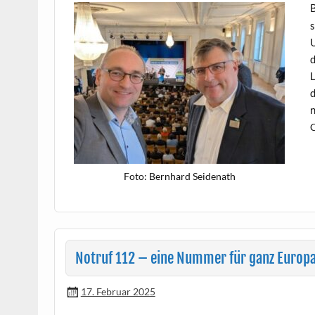
B
s
U
d
L
d
n
Foto: Bern­hard Seidenath
Notruf 112 – eine Nummer für ganz Europ
17. Februar 2025