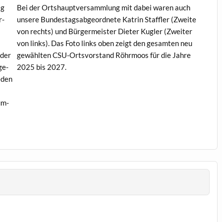
ag
Bei der Ortshauptver­samm­lung mit dabei waren auch
r­
unsere Bun­destagsab­ge­ord­nete Katrin Staffler (Zweite
von rechts) und Bürg­er­meis­ter Dieter Kugler (Zweit­er
von links). Das Foto links oben zeigt den gesamten neu
Eder
gewählten CSU-Ortsvor­stand Röhrmoos für die Jahre
ge­
2025 bis 2027.
eden
um­