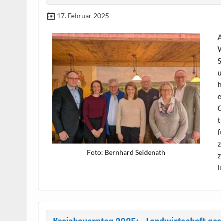
17. Februar 2025
A
W
S
u
h
e
G
t
f
z
Foto: Bern­hard Seidenath
z
I