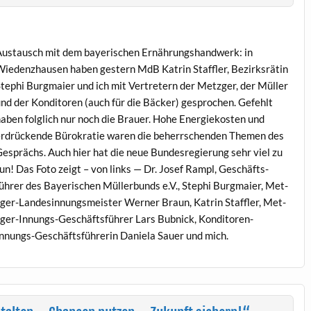
us­tausch mit dem bay­erischen Ernährung­shandw­erk: in
ieden­zhausen haben gestern MdB Katrin Staffler, Bezirk­srätin
tephi Burgmaier und ich mit Vertretern der Met­zger, der Müller
nd der Kon­di­toren (auch für die Bäck­er) gesprochen. Gefehlt
aben fol­glich nur noch die Brauer. Hohe Energiekosten und
rdrück­ende Bürokratie waren die beherrschen­den The­men des
esprächs. Auch hier hat die neue Bun­desregierung sehr viel zu
un! Das Foto zeigt – von links — Dr. Josef Ram­pl, Geschäfts­
ührer des Bay­erischen Müller­bunds e.V., Stephi Burgmaier, Met­
ger-Lan­desin­nungsmeis­ter Wern­er Braun, Katrin Staffler, Met­
ger-Innungs-Geschäfts­führer Lars Bub­nick, Kon­di­toren-
nnungs-Geschäfts­führerin Daniela Sauer und mich.