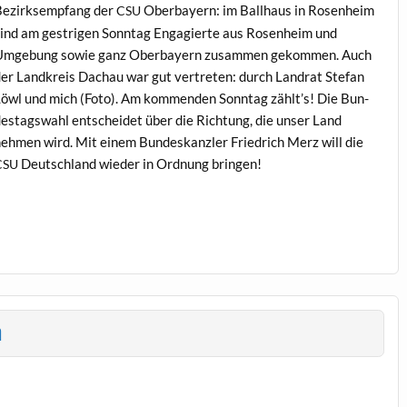
ezirk­semp­fang der
Ober­bay­ern: im Ball­haus in Rosen­heim
CSU
ind am gestri­gen Son­ntag Engagierte aus Rosen­heim und
mge­bung sowie ganz Ober­bay­ern zusam­men gekom­men. Auch
er Land­kreis Dachau war gut vertreten: durch Lan­drat Ste­fan
öwl und mich (Foto). Am kom­menden Son­ntag zählt’s! Die Bun­
estagswahl entschei­det über die Rich­tung, die unser Land
ehmen wird. Mit einem Bun­deskan­zler Friedrich Merz will die
Deutsch­land wieder in Ord­nung bringen!
CSU
a