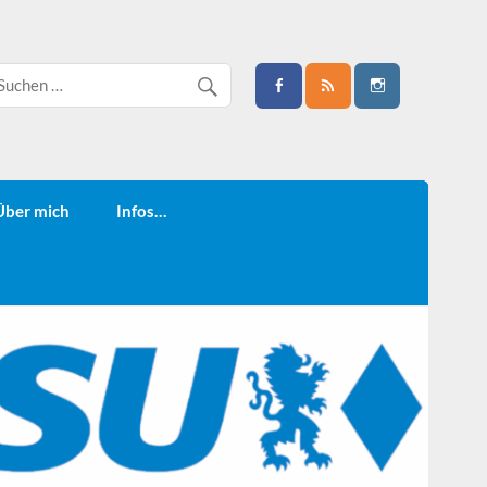
Über mich
Infos…