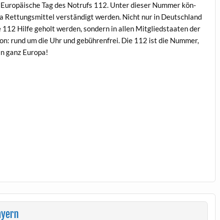
 Europäis­che Tag des Notrufs 112. Unter dieser Num­mer kön­
 Ret­tungsmit­tel ver­ständigt wer­den. Nicht nur in Deutsch­land
112 Hil­fe geholt wer­den, son­dern in allen Mit­glied­staat­en der
on: rund um die Uhr und gebühren­frei. Die 112 ist die Num­mer,
 in ganz Europa!
ayern