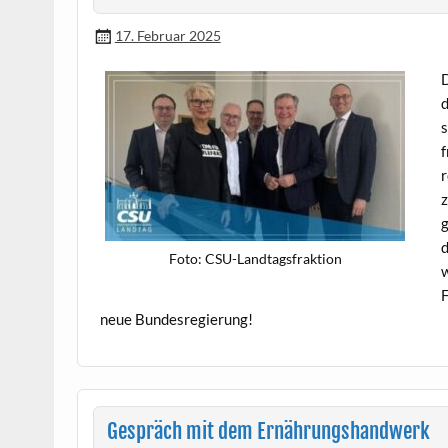
17. Februar 2025
D
d
s
f
r
z
g
d
Foto: CSU-Land­tags­frak­tion
w
F
neue Bundesregierung!
Gespräch mit dem Ernährungshandwerk