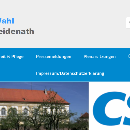
heit
&
Pflege
Pressemeldungen
Plenarsitzungen
Impressum/Datenschutzerklärung