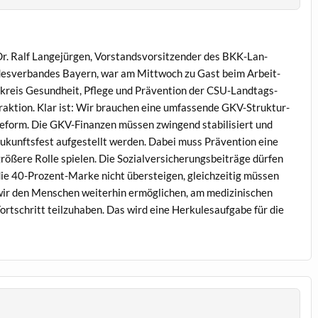
r. Ralf Lange­jür­gen, Vor­standsvor­sitzen­der des BKK-Lan­
esver­ban­des Bay­ern, war am Mittwoch zu Gast beim Arbeit­
kreis Gesund­heit, Pflege und Präven­tion der CSU-Land­tags­
rak­tion. Klar ist: Wir brauchen eine umfassende GKV-Struk­tur­
eform. Die GKV-Finanzen müssen zwin­gend sta­bil­isiert und
ukun­fts­fest aufgestellt wer­den. Dabei muss Präven­tion eine
rößere Rolle spie­len. Die Sozialver­sicherungs­beiträge dür­fen
ie 40-Prozent-Marke nicht über­steigen, gle­ichzeit­ig müssen
ir den Men­schen weit­er­hin ermöglichen, am medi­zinis­chen
ortschritt teilzuhaben. Das wird eine Herkule­sauf­gabe für die