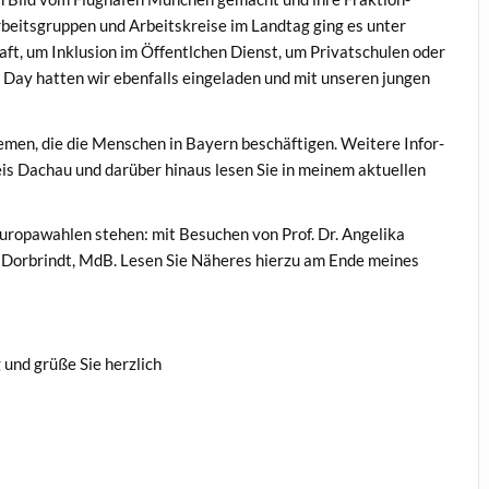
Arbeits­grup­pen und Arbeit­skreise im Land­tag ging es unter
ft, um Inklu­sion im Öffentlchen Dienst, um Pri­vatschulen oder
 Day hat­ten wir eben­falls ein­ge­laden und mit unseren jun­gen
men, die die Men­schen in Bay­ern beschäfti­gen. Weit­ere Infor­
eis Dachau und darüber hin­aus lesen Sie in meinem aktuellen
ropawahlen ste­hen: mit Besuchen von Prof. Dr. Ange­li­ka
 Dor­brindt, MdB. Lesen Sie Näheres hierzu am Ende meines
 und grüße Sie herzlich