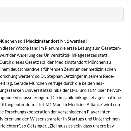
ünchen soll Medi­zin­stan­dort Nr. 1 werden!
n dieser Woche fand im Plenum die erste Lesung zum Geset­zen­
wurf der Änderung des Uni­ver­sität­sklink­age­set­zes statt.
Durch dieses Gesetz soll der Medi­zin­stan­dort München zu
inem deutsch­landweit führen­den Zen­trum der medi­zinis­chen
orschung wer­den”, so Dr. Stephan Oet­zinger in seinem Rede­
eitrag. Ger­ade München ver­füge durch die bei­den leis­
ungsstarken Uni­ver­sität­sklini­ka der
und
über her­vor­
LMU
TUM
a­gende Voraus­set­zun­gen. „Die im Uniklinik­age­setz geschaf­fene
tiftung unter dem Titel ‘
Munich Med­i­cine Alliance’ wird nun
M1
ie Forschungsko­op­er­a­tion der ver­schiede­nen Play­er inten­
ivieren und den Wis­senstrans­fer in Star­tups und Unternehmen
rle­ichtern”, so Oet­zinger. „Ziel muss es sein, dass unsere bay­