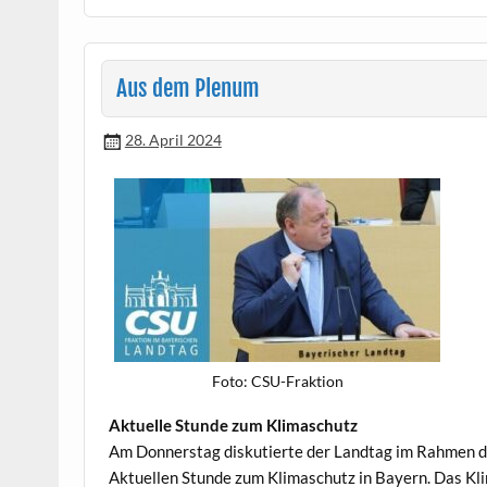
Aus dem Plenum
28. April 2024
Foto: CSU-Frak­tion
Aktuelle Stunde zum Klimaschutz
Am Don­ner­stag disku­tierte der Land­tag im Rah­men 
Aktuellen Stunde zum Kli­maschutz in Bay­ern. Das Kli