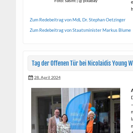
Foto: sasint | @ pixabay
e
h
Zum Rede­beitrag von MdL Dr. Stephan Oetzinger
Zum Rede­beitrag von Staatsmin­is­ter Markus Blume
Tag der Offenen Tür bei Nicolaidis Young W
28. April 2024
A
D
—
n
l
n