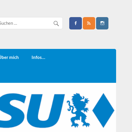
Über mich
Infos…