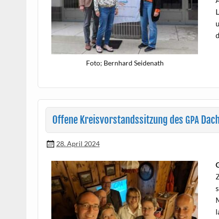
A
L
u
d
Foto; Bern­hard Seidenath
Offene Kreisvorstandssitzung des
Dach
GPA
28. April 2024
G
Z
s
M
l