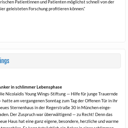
rischen Pati­entin­nen und Patien­ten möglichst schnell von der
ier geleis­teten Forschung prof­i­tieren können.“
ings
nker in schlim­mer Lebensphase
ie Nico­laidis Young Wings-Stiftung — Hil­fe für junge Trauernde
 hat­te am ver­gan­genen Son­ntag zum Tag der Offe­nen Tür in ihr
eues Ster­nen­haus in der Regerstraße 30 in München ein­ge­
aden. Der Zus­pruch war über­wälti­gend — zu Recht! Denn das
eue Haus hat eine ganz eigene, beson­dere, her­zliche und warme