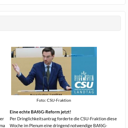
Foto: CSU-Frak­tion
Eine echte BAföG-Reform jetzt!
der
Per Dringlichkeit­santrag forderte die CSU-Frak­tion diese
­ma
Woche im Plenum eine drin­gend notwendi­ge BAföG-