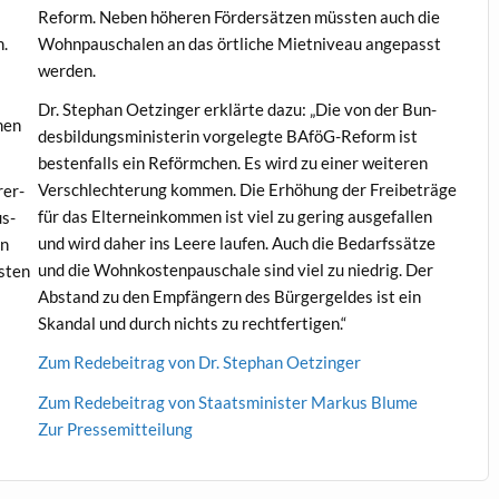
Reform. Neben höheren Förder­sätzen müssten auch die
n.
Wohn­pauschalen an das örtliche Miet­niveau angepasst
werden.
Dr. Stephan Oet­zinger erk­lärte dazu: „Die von der Bun­
men
des­bil­dungsmin­is­terin vorgelegte BAföG-Reform ist
besten­falls ein Reförm­chen. Es wird zu ein­er weit­eren
Ver­schlechterung kom­men. Die Erhöhung der Frei­be­träge
­er-
für das Elterneinkom­men ist viel zu ger­ing aus­ge­fall­en
us­
und wird daher ins Leere laufen. Auch die Bedarf­ssätze
en
und die Wohnkosten­pauschale sind viel zu niedrig. Der
esten
Abstand zu den Empfängern des Bürg­ergeldes ist ein
Skan­dal und durch nichts zu rechtfertigen.“
Zum Rede­beitrag von Dr. Stephan Oetzinger
Zum Rede­beitrag von Staatsmin­is­ter Markus Blume
Zur Pressemit­teilung