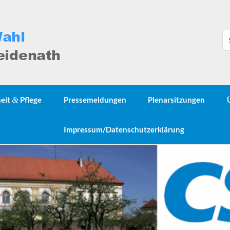
heit
&
Pflege
Pressemeldungen
Plenarsitzungen
Impressum/Datenschutzerklärung