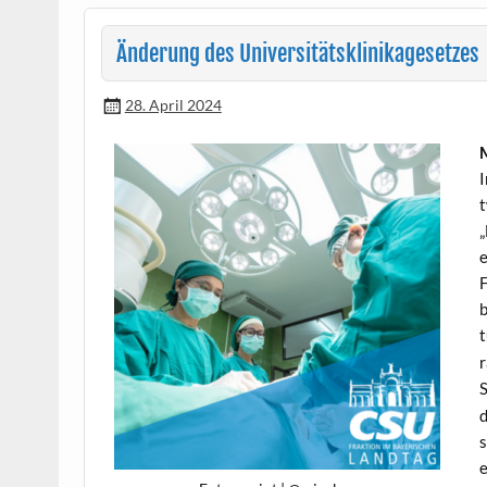
Änderung des Universitätsklinikagesetzes
28. April 2024
M
I
t
„
e
F
b
t
r
S
d
s
e