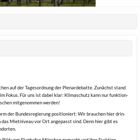
hen auf der Tage­sor­d­nung der Ple­narde­bat­te. Zunächst stand
im Fokus. Für uns ist dabei klar: Kli­maschutz kann nur funk­tion­
en­schen mitgenom­men werden!
m der Bun­desregierung posi­tion­iert: Wir brauchen hier drin­
 das Miet­niveau vor Ort angepasst sind. Denn hier gibt es
ndorten.
n Bild vom Flughafen München gemacht und ihre Frak­tion­