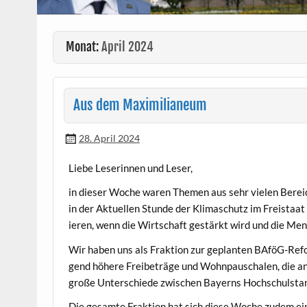
Monat:
April 2024
Aus dem Maximilianeum
28. April 2024
‌Liebe Leserin­nen und Leser,
in dieser Woche waren The­men aus sehr vie­len Bere­ic
in der Aktuellen Stunde der Kli­maschutz im Freis­taat 
ieren, wenn die Wirtschaft gestärkt wird und die M
Wir haben uns als Frak­tion zur geplanten BAföG-Refor
gend höhere Frei­be­träge und Wohn­pauschalen, die an
große Unter­schiede zwis­chen Bay­erns Hochschulsta
Die gesamte Frak­tion hat sich diese Woche zudem ei