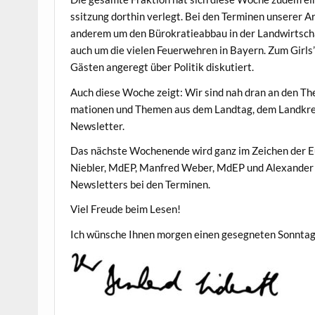
ssitzung dor­thin ver­legt. Bei den Ter­mi­nen unser­er 
anderem um den Bürokratieab­bau in der Land­wirtscha
auch um die vie­len Feuer­wehren in Bay­ern. Zum Girls’
Gästen angeregt über Poli­tik diskutiert.
Auch diese Woche zeigt: Wir sind nah dran an den The­
ma­tio­nen und The­men aus dem Land­tag, dem Land­kr
Newsletter.
Das näch­ste Woch­enende wird ganz im Zeichen der Eu
Niebler, MdEP, Man­fred Weber, MdEP und Alexan­der
Newslet­ters bei den Terminen.
Viel Freude beim Lesen!
Ich wün­sche Ihnen mor­gen einen geseg­neten Son­ntag