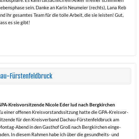
tmo­sphäre. Es kann tat­säch­lich ein Anker in ein­er schlim­men
eben­sphase sein. Danke an Karin Neumeier (rechts), Lana Reb
nd ihr gesamtes Team für die tolle Arbeit, die sie leis­ten! Gut,
ass es sie gibt!
au-Fürstenfeldbruck
PA-Kreisvor­sitzende Nicole Eder lud nach Bergkirchen
u ein­er offe­nen Kreisvor­standssitzung hat­te die GPA-Kreisvor­
itzende für den Kreisver­band Dachau-Fürsten­feld­bruck am
on­tag-Abend in den Gasthof Groß nach Bergkirchen ein­ge­
aden. In diesem Rah­men habe ich über die gesund­heits- und