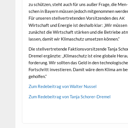
zu schützen, ste­ht auch für uns außer Frage, die Men­
schen in Bay­ern müssen jedoch mitgenom­men wer­de
Für unseren stel­lvertre­tenden Vor­sitzen­den des
AK
Wirtschaft und Energie ist deshalb klar: „Wir müssen
zunächst die Wirtschaft stärken und die Betriebe at
lassen, damit wir Kli­maschutz umset­zen können.”
Die stel­lvertre­tende Fak­tionsvor­sitzende Tan­ja Schor
Dremel ergänzte: „Kli­maschutz ist eine glob­ale Her­a
forderung. Wir soll­ten das Geld in den tech­nol­o­gis­ch
Fortschritt investieren. Damit wäre dem Kli­ma am b
geholfen.”
Zum Rede­beitrag von Wal­ter Nussel
Zum Rede­beitrag von Tan­ja Schorer-Dremel