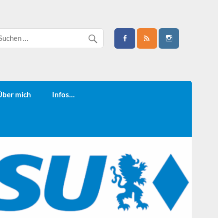
Über mich
Infos…