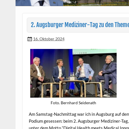
2. Augsburger Mediziner-Tag zu den Themen
16. Oktober 2024
Foto. Bern­hard Seidenath
Am Sam­stag-Nach­mit­tag war ich in Augs­burg auf de
Podi­um gesessen: beim 2. Augs­burg­er Medi­zin­er-Tag,
unter dem Mot­to “Dig­i­tal Health meets Med­ical Inno­