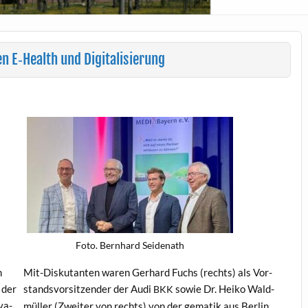
 E‑Health und Digitalisierung
Foto. Bern­hard Seidenath
m
Mit-Disku­tan­ten waren Ger­hard Fuchs (rechts) als Vor­
 der
standsvor­sitzen­der der Audi
sowie Dr. Heiko Wald­
BKK
va­
müller (Zweit­er von rechts) von der gematik aus Berlin.