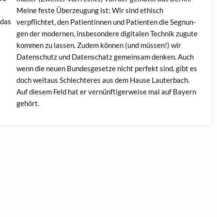
Meine feste Überzeu­gung ist: Wir sind ethisch
 das
verpflichtet, den Pati­entin­nen und Patien­ten die Seg­nun­
gen der mod­er­nen, ins­beson­dere dig­i­tal­en Tech­nik zugute
kom­men zu lassen. Zudem kön­nen (und müssen!) wir
Daten­schutz und Daten­schatz gemein­sam denken. Auch
wenn die neuen Bun­des­ge­set­ze nicht per­fekt sind, gibt es
doch weitaus Schlechteres aus dem Hause Lauter­bach.
Auf diesem Feld hat er vernün­ftiger­weise mal auf Bay­ern
gehört.