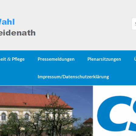
heit
&
Pflege
Pressemeldungen
Plenarsitzungen
Impressum/Datenschutzerklärung