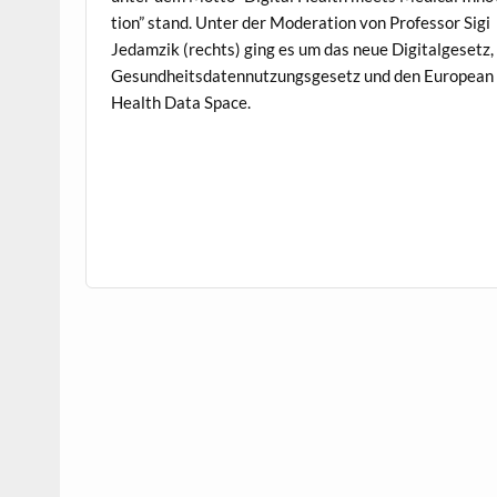
tion” stand. Unter der Mod­er­a­tion von Pro­fes­sor Sigi
Jedamzik (rechts) ging es um das neue Dig­i­talge­setz,
Gesund­heits­daten­nutzungs­ge­setz und den Euro­pean
Health Data Space.