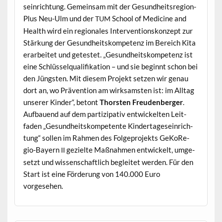
sein­rich­tung. Gemein­sam mit der Gesund­heit­sre­gion­
Plus Neu-Ulm und der
School of Med­i­cine and
TUM
Health wird ein regionales Inter­ven­tion­skonzept zur
Stärkung der Gesund­heit­skom­pe­tenz im Bere­ich Kita
erar­beit­et und getestet. „Gesund­heit­skom­pe­tenz ist
eine Schlüs­selqual­i­fika­tion – und sie begin­nt schon bei
den Jüng­sten. Mit diesem Pro­jekt set­zen wir genau
dort an, wo Präven­tion am wirk­sam­sten ist: im All­t­ag
unser­er Kinder“, betont
Thorsten Freuden­berg­er
.
Auf­bauend auf dem par­tizipa­tiv entwick­el­ten Leit­
faden „Gesund­heit­skom­pe­tente Kindertage­sein­rich­
tung“ sollen im Rah­men des Fol­ge­pro­jek­ts GeKo­Re­
gio-Bay­ern
gezielte Maß­nah­men entwick­elt, umge­
II
set­zt und wis­senschaftlich begleit­et wer­den. Für den
Start ist eine Förderung von 140.000 Euro
vorgesehen.