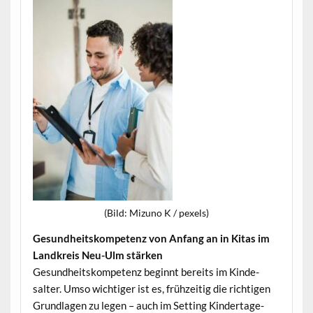
(Bild: Mizuno K / pexels)
Gesund­heit­skom­pe­tenz von Anfang an in Kitas im
Land­kreis Neu-Ulm stärken
Gesund­heit­skom­pe­tenz begin­nt bere­its im Kinde­
salter. Umso wichtiger ist es, frühzeit­ig die richti­gen
Grund­la­gen zu leg­en – auch im Set­ting Kindertage­