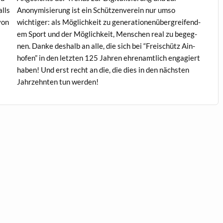
alls
Anonymisierung ist ein Schützen­vere­in nur umso
von
wichtiger: als Möglichkeit zu gen­er­a­tio­nenüber­greifen­d­
em Sport und der Möglichkeit, Men­schen real zu begeg­
nen. Danke deshalb an alle, die sich bei “Freis­chütz Ain­
hofen” in den let­zten 125 Jahren ehre­namtlich engagiert
haben! Und erst recht an die, die dies in den näch­sten
Jahrzehn­ten tun werden!