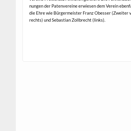
nun­gen der Paten­vere­ine erwiesen dem Vere­in eben­f
die Ehre wie Bürg­er­meis­ter Franz Obess­er (Zweit­er 
rechts) und Sebas­t­ian Zoll­brecht (links).