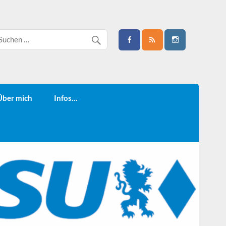
Über mich
Infos…