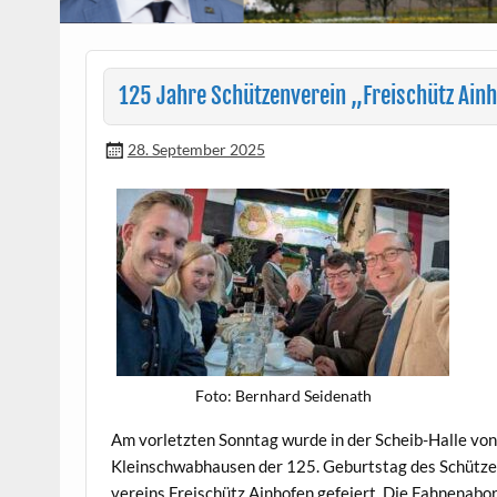
125 Jahre Schützenverein „Freischütz Ain
28. September 2025
Foto: Bern­hard Seidenath
Am vor­let­zten Son­ntag wurde in der Scheib-Halle vo
Klein­schwab­hausen der 125. Geburt­stag des Schütze
vere­ins Freis­chütz Ain­hofen gefeiert. Die Fah­nen­abor