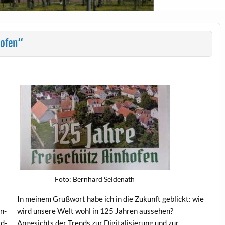
hofen“
Foto: Bern­hard Seidenath
n
In meinem Gruß­wort habe ich in die Zukun­ft geblickt: wie
n­
wird unsere Welt wohl in 125 Jahren ausse­hen?
­d­
Angesichts der Trends zur Dig­i­tal­isierung und zur