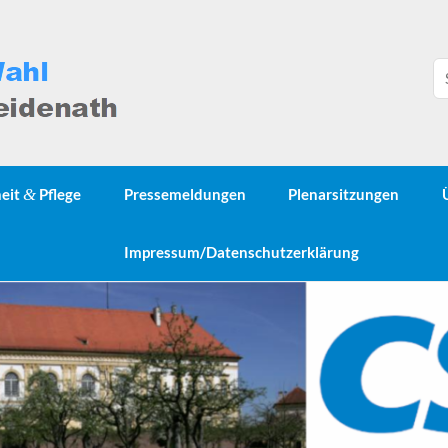
heit
&
Pflege
Pressemeldungen
Plenarsitzungen
Impressum/Datenschutzerklärung